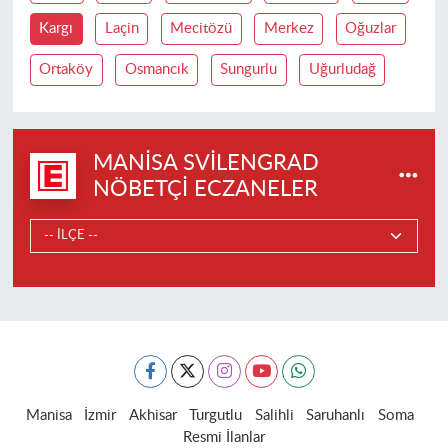
Kargı
Laçin
Mecitözü
Merkez
Oğuzlar
Ortaköy
Osmancık
Sungurlu
Uğurludağ
MANISA SVILENGRAD
NÖBETÇI ECZANELER
Manisa
İzmir
Akhisar
Turgutlu
Salihli
Saruhanlı
Soma
Resmi İlanlar