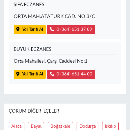
ŞİFA ECZANESİ
ORTA MAH.ATATÜRK CAD. NO:3/C
Yol Tarifi Al
0 (364) 651 37 89
BÜYÜK ECZANESİ
Orta Mahallesi, Çarşı Caddesi No:1
Yol Tarifi Al
0 (364) 651 44 00
ÇORUM DIĞER İLÇELER
Alaca
Bayat
Boğazkale
Dodurga
İskilip