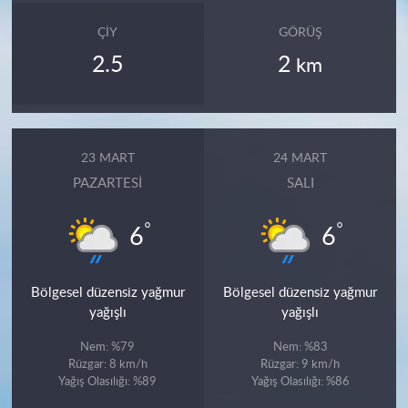
ÇIY
GÖRÜŞ
2.5
2
km
23 MART
24 MART
PAZARTESI
SALI
°
°
6
6
Bölgesel düzensiz yağmur
Bölgesel düzensiz yağmur
yağışlı
yağışlı
Nem: %79
Nem: %83
Rüzgar: 8 km/h
Rüzgar: 9 km/h
Yağış Olasılığı: %89
Yağış Olasılığı: %86