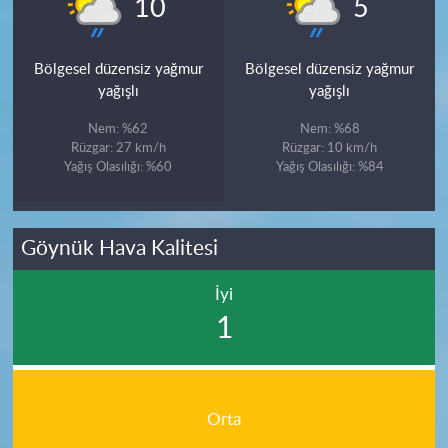
°
°
10
5
Bölgesel düzensiz yağmur
Bölgesel düzensiz yağmur
yağışlı
yağışlı
Nem: %62
Nem: %68
Rüzgar: 27 km/h
Rüzgar: 10 km/h
Yağış Olasılığı: %60
Yağış Olasılığı: %84
Göynük Hava Kalitesi
İyi
1
Orta