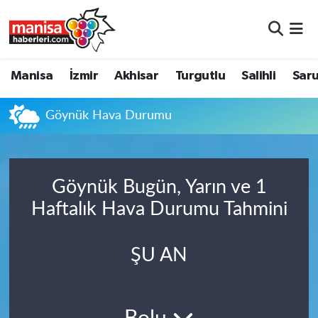
Manisa
Manisa Nöbetçi Eczaneler
Manisa
İzmir
Akhisar
Turgutlu
Salihli
Saru
İzmir
Manisa Hava Durumu
Göynük Hava Durumu
Akhisar
Manisa Namaz Vakitleri
Turgutlu
Manisa Trafik Yoğunluk Haritası
Göynük Bugün, Yarın ve 1
Salihli
Süper Lig Puan Durumu ve Fikstür
Haftalık Hava Durumu Tahmini
Saruhanlı
Tüm Manşetler
ŞU AN
Soma
Son Dakika Haberleri
Resmi İlanlar
Haber Arşivi