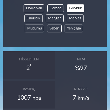
Dörtdivan
Gerede
Göynük
Kıbrıscık
Mengen
Merkez
Mudurnu
Seben
Yeniçağa
HISSEDILEN
NEM
°
2
%97
BASINÇ
RÜZGAR
1007
7
hpa
km/s