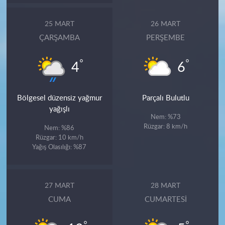
25 MART
26 MART
ÇARŞAMBA
PERŞEMBE
°
°
4
6
Bölgesel düzensiz yağmur
Parçalı Bulutlu
yağışlı
Nem: %73
Rüzgar: 8 km/h
Nem: %86
Rüzgar: 10 km/h
Yağış Olasılığı: %87
27 MART
28 MART
CUMA
CUMARTESI