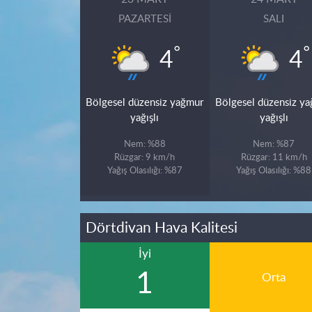
PAZARTESI
SALI
°
°
4
4
Bölgesel düzensiz yağmur
Bölgesel düzensiz y
yağışlı
yağışlı
Nem: %88
Nem: %87
Rüzgar: 9 km/h
Rüzgar: 11 km/h
Yağış Olasılığı: %87
Yağış Olasılığı: %88
Dörtdivan Hava Kalitesi
İyi
1
Orta