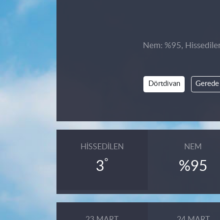
Nem: %95, Hissedilen 
Dörtdivan
Gerede
HISSEDILEN
NEM
°
3
%95
23 MART
24 MART