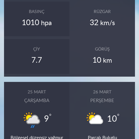
BASINÇ
RÜZGAR
1010
32
hpa
km/s
ÇIY
GÖRÜŞ
7.7
10
km
25 MART
26 MART
ÇARŞAMBA
PERŞEMBE
°
°
9
10
Bölgesel düzensiz yağmur
Parçalı Bulutlu