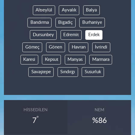
Altıeylül
Ayvalık
Balya
Bandırma
Bigadiç
Burhaniye
Dursunbey
Edremit
Erdek
Gömeç
Gönen
Havran
İvrindi
Karesi
Kepsut
Manyas
Marmara
Savaştepe
Sındırgı
Susurluk
HISSEDILEN
NEM
°
7
%86