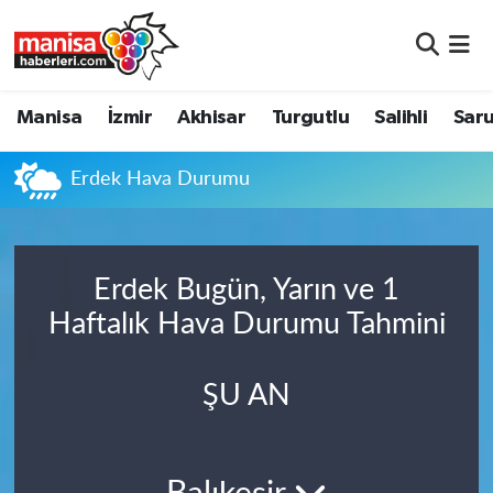
Manisa
Manisa Nöbetçi Eczaneler
Manisa
İzmir
Akhisar
Turgutlu
Salihli
Saru
İzmir
Manisa Hava Durumu
Erdek Hava Durumu
Akhisar
Manisa Namaz Vakitleri
Turgutlu
Manisa Trafik Yoğunluk Haritası
Erdek Bugün, Yarın ve 1
Salihli
Süper Lig Puan Durumu ve Fikstür
Haftalık Hava Durumu Tahmini
Saruhanlı
Tüm Manşetler
ŞU AN
Soma
Son Dakika Haberleri
Resmi İlanlar
Haber Arşivi