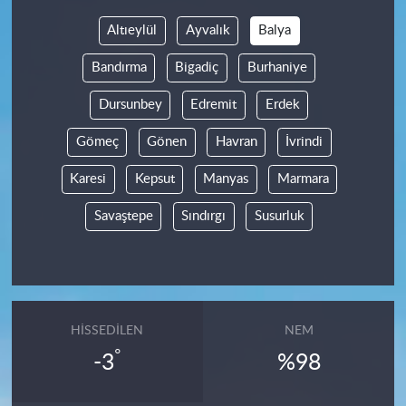
Altıeylül
Ayvalık
Balya
Bandırma
Bigadiç
Burhaniye
Dursunbey
Edremit
Erdek
Gömeç
Gönen
Havran
İvrindi
Karesi
Kepsut
Manyas
Marmara
Savaştepe
Sındırgı
Susurluk
HISSEDILEN
NEM
°
-3
%98