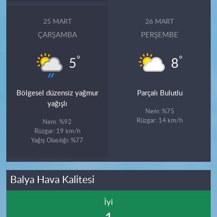
25 MART
26 MART
ÇARŞAMBA
PERŞEMBE
°
°
5
8
Bölgesel düzensiz yağmur
Parçalı Bulutlu
yağışlı
Nem: %75
Rüzgar: 14 km/h
Nem: %92
Rüzgar: 19 km/h
Yağış Olasılığı: %77
Balya Hava Kalitesi
İyi