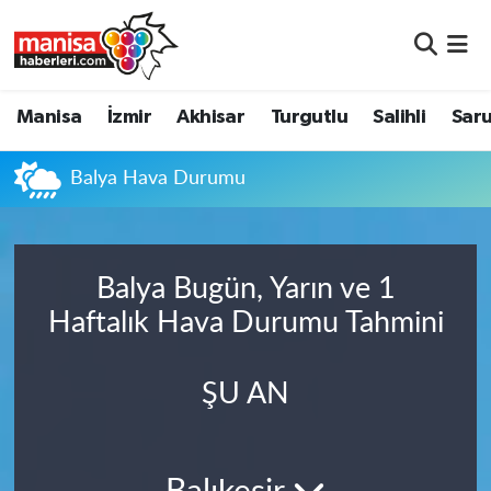
Manisa
Manisa Nöbetçi Eczaneler
Manisa
İzmir
Akhisar
Turgutlu
Salihli
Saru
İzmir
Manisa Hava Durumu
Balya Hava Durumu
Akhisar
Manisa Namaz Vakitleri
Turgutlu
Manisa Trafik Yoğunluk Haritası
Balya Bugün, Yarın ve 1
Salihli
Süper Lig Puan Durumu ve Fikstür
Haftalık Hava Durumu Tahmini
Saruhanlı
Tüm Manşetler
ŞU AN
Soma
Son Dakika Haberleri
Resmi İlanlar
Haber Arşivi