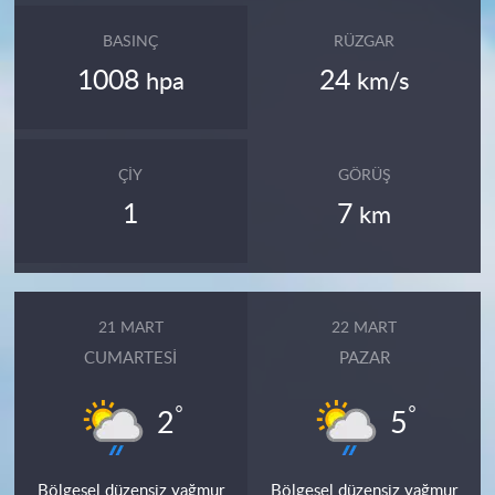
BASINÇ
RÜZGAR
1008
24
hpa
km/s
ÇIY
GÖRÜŞ
1
7
km
21 MART
22 MART
CUMARTESI
PAZAR
°
°
2
5
Bölgesel düzensiz yağmur
Bölgesel düzensiz yağmur