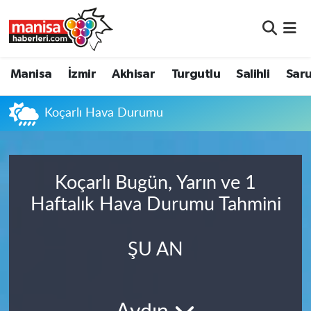
Manisa
Manisa Nöbetçi Eczaneler
Manisa
İzmir
Akhisar
Turgutlu
Salihli
Saru
İzmir
Manisa Hava Durumu
Koçarlı Hava Durumu
Akhisar
Manisa Namaz Vakitleri
Turgutlu
Manisa Trafik Yoğunluk Haritası
Koçarlı Bugün, Yarın ve 1
Salihli
Süper Lig Puan Durumu ve Fikstür
Haftalık Hava Durumu Tahmini
Saruhanlı
Tüm Manşetler
ŞU AN
Soma
Son Dakika Haberleri
Resmi İlanlar
Haber Arşivi