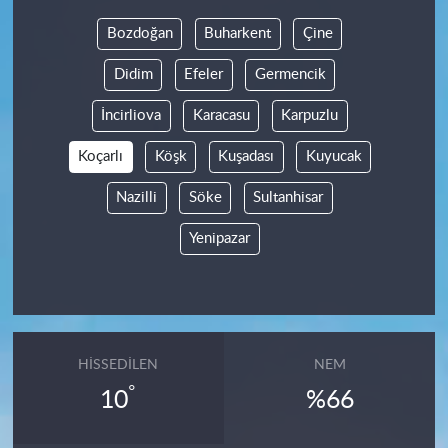
Bozdoğan
Buharkent
Çine
Didim
Efeler
Germencik
İncirliova
Karacasu
Karpuzlu
Koçarlı
Köşk
Kuşadası
Kuyucak
Nazilli
Söke
Sultanhisar
Yenipazar
HISSEDILEN
NEM
°
10
%66