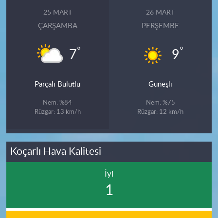
25 MART
26 MART
ÇARŞAMBA
PERŞEMBE
°
°
7
9
Parçalı Bulutlu
Güneşli
Nem: %84
Nem: %75
Rüzgar: 13 km/h
Rüzgar: 12 km/h
Koçarlı Hava Kalitesi
İyi
1