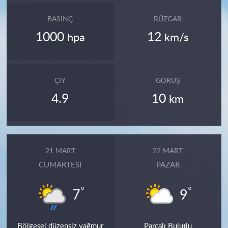
BASINÇ
RÜZGAR
1000
12
hpa
km/s
ÇIY
GÖRÜŞ
4.9
10
km
21 MART
22 MART
CUMARTESI
PAZAR
°
°
7
9
Bölgesel düzensiz yağmur
Parçalı Bulutlu