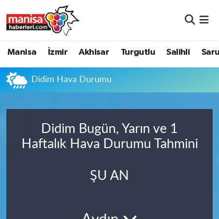
Manisa
Manisa Nöbetçi Eczaneler
Manisa
İzmir
Akhisar
Turgutlu
Salihli
Saru
İzmir
Manisa Hava Durumu
Didim Hava Durumu
Akhisar
Manisa Namaz Vakitleri
Turgutlu
Manisa Trafik Yoğunluk Haritası
Didim Bugün, Yarın ve 1
Salihli
Süper Lig Puan Durumu ve Fikstür
Haftalık Hava Durumu Tahmini
Saruhanlı
Tüm Manşetler
ŞU AN
Soma
Son Dakika Haberleri
Resmi İlanlar
Haber Arşivi