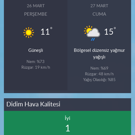
26 MART
27 MART
PERŞEMBE
CUMA
°
°
11
15
Güneşli
Bölgesel düzensiz yağmur
yağışlı
Nem: %73
Rüzgar: 19 km/h
Nem: %69
Rüzgar: 48 km/h
Yağış Olasılığı: %85
Didim Hava Kalitesi
İyi
1