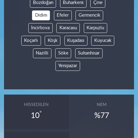
Bozdoğan
Buharkent
Çine
Didim
Efeler
Germencik
İncirliova
Karacasu
Karpuzlu
Koçarlı
Köşk
Kuşadası
Kuyucak
Nazilli
Söke
Sultanhisar
Yenipazar
HISSEDILEN
NEM
°
10
%77