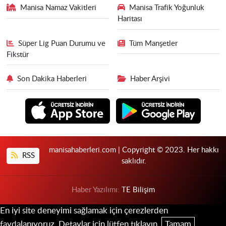
Manisa Namaz Vakitleri
Manisa Trafik Yoğunluk
Haritası
Süper Lig Puan Durumu ve
Tüm Manşetler
Fikstür
Son Dakika Haberleri
Haber Arşivi
manisahaberleri.com | Copyright © 2023. Her hakkı
RSS
saklıdır.
Haber Yazılımı:
TE Bilişim
En iyi site deneyimi sağlamak için çerezlerden
faydalanıyoruz. Detaylar için lütfen tıklayın.
Tamam