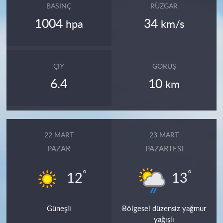
BASINÇ
RÜZGAR
1004
34
hpa
km/s
ÇIY
GÖRÜŞ
6.4
10
km
22 MART
23 MART
PAZAR
PAZARTESI
°
°
12
13
Güneşli
Bölgesel düzensiz yağmur
yağışlı