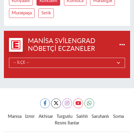
Konyaaltı
Korkuteli
Kumluca
Manavgat
Muratpaşa
Serik
MANISA SVILENGRAD
NÖBETÇI ECZANELER
Manisa
İzmir
Akhisar
Turgutlu
Salihli
Saruhanlı
Soma
Resmi İlanlar