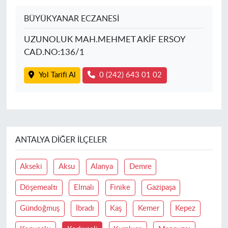
BÜYÜKYANAR ECZANESİ
UZUNOLUK MAH.MEHMET AKİF ERSOY
CAD.NO:136/1
Yol Tarifi Al
0 (242) 643 01 02
ANTALYA DIĞER İLÇELER
Akseki
Aksu
Alanya
Demre
Döşemealtı
Elmalı
Finike
Gazipaşa
Gündoğmuş
İbradı
Kaş
Kemer
Kepez