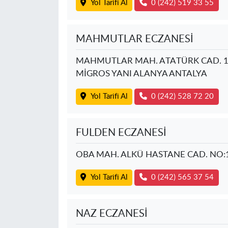
Yol Tarifi Al
0 (242) 519 33 55
MAHMUTLAR ECZANESİ
MAHMUTLAR MAH. ATATÜRK CAD. 12
MİGROS YANI ALANYA ANTALYA
Yol Tarifi Al
0 (242) 528 72 20
FULDEN ECZANESİ
OBA MAH. ALKÜ HASTANE CAD. NO:
Yol Tarifi Al
0 (242) 565 37 54
NAZ ECZANESİ