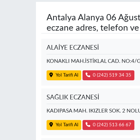
Antalya Alanya
06 Ağust
eczane adres, telefon v
ALAİYE ECZANESİ
KONAKLI MAH.İSTİKLAL CAD. NO:4/
Yol Tarifi Al
0 (242) 519 34 35
SAĞLIK ECZANESİ
KADIPASA MAH. IKIZLER SOK. 2 NOL
Yol Tarifi Al
0 (242) 513 66 67