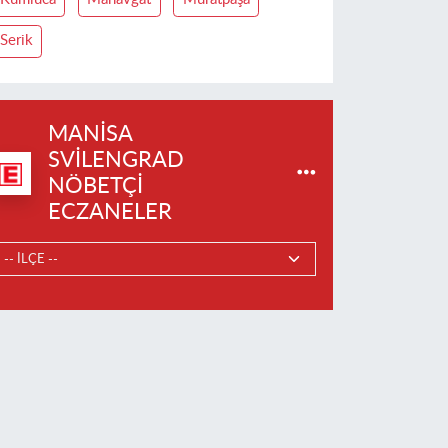
Serik
MANISA
SVILENGRAD
NÖBETÇI
ECZANELER