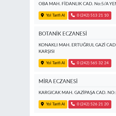
OBA MAH. FİDANLIK CAD. No:5/A YE
Yol Tarifi Al
0 (242) 513 21 10
BOTANİK ECZANESİ
KONAKLI MAH. ERTUĞRUL GAZİ CAD.
KARŞISI
Yol Tarifi Al
0 (242) 565 32 24
MİRA ECZANESİ
KARGICAK MAH. GAZİPAŞA CAD. NO:
Yol Tarifi Al
0 (242) 526 21 20