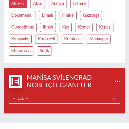
Akseki
Aksu
Alanya
Demre
Döşemealtı
Elmalı
Finike
Gazipaşa
Gündoğmuş
İbradı
Kaş
Kemer
Kepez
Konyaaltı
Korkuteli
Kumluca
Manavgat
Muratpaşa
Serik
MANISA SVILENGRAD
NÖBETÇI ECZANELER