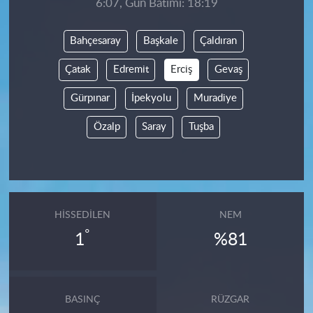
6:07, Gün Batımı: 18:19
Bahçesaray
Başkale
Çaldıran
Çatak
Edremit
Erciş
Gevaş
Gürpınar
İpekyolu
Muradiye
Özalp
Saray
Tuşba
HISSEDILEN
NEM
°
1
%81
BASINÇ
RÜZGAR