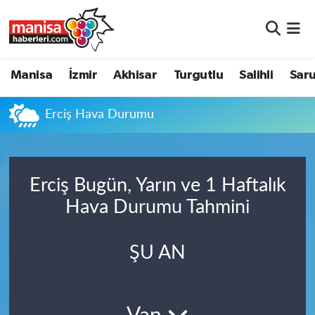
Manisa
Manisa Nöbetçi Eczaneler
Manisa
İzmir
Akhisar
Turgutlu
Salihli
Saru
İzmir
Manisa Hava Durumu
Erciş Hava Durumu
Akhisar
Manisa Namaz Vakitleri
Turgutlu
Manisa Trafik Yoğunluk Haritası
Erciş Bugün, Yarın ve 1 Haftalık
Salihli
Süper Lig Puan Durumu ve Fikstür
Hava Durumu Tahmini
Saruhanlı
Tüm Manşetler
ŞU AN
Soma
Son Dakika Haberleri
Resmi İlanlar
Haber Arşivi