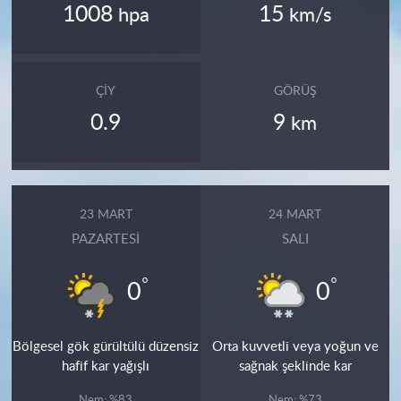
1008
15
hpa
km/s
ÇIY
GÖRÜŞ
0.9
9
km
23 MART
24 MART
PAZARTESI
SALI
°
°
0
0
Bölgesel gök gürültülü düzensiz
Orta kuvvetli veya yoğun ve
hafif kar yağışlı
sağnak şeklinde kar
Nem: %83
Nem: %73