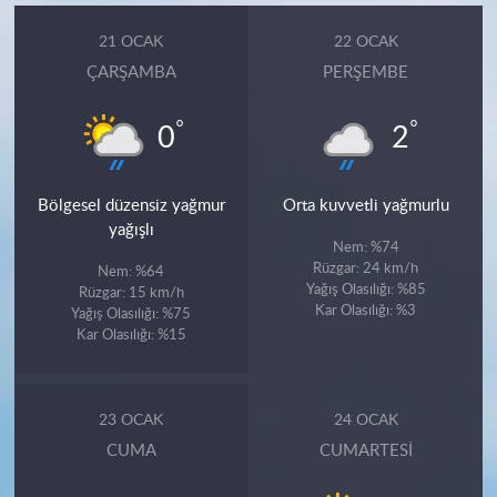
21 OCAK
22 OCAK
ÇARŞAMBA
PERŞEMBE
°
°
0
2
Bölgesel düzensiz yağmur
Orta kuvvetli yağmurlu
yağışlı
Nem: %74
Rüzgar: 24 km/h
Nem: %64
Yağış Olasılığı: %85
Rüzgar: 15 km/h
Kar Olasılığı: %3
Yağış Olasılığı: %75
Kar Olasılığı: %15
23 OCAK
24 OCAK
CUMA
CUMARTESI