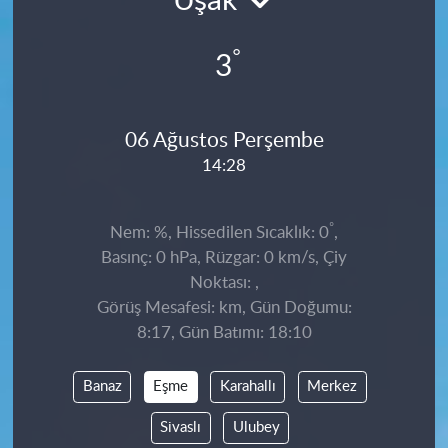
Uşak
°
3
06 Ağustos Perşembe
14:28
°
Nem: %, Hissedilen Sıcaklık: 0
,
Basınç: 0 hPa, Rüzgar: 0 km/s, Çiy
Noktası: ,
Görüş Mesafesi: km, Gün Doğumu:
8:17, Gün Batımı: 18:10
Banaz
Eşme
Karahallı
Merkez
Sivaslı
Ulubey