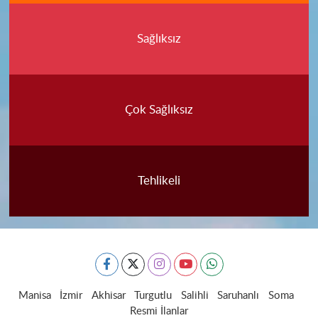
Sağlıksız
Çok Sağlıksız
Tehlikeli
Manisa
İzmir
Akhisar
Turgutlu
Salihli
Saruhanlı
Soma
Resmi İlanlar