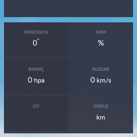
HISSEDILEN
NEM
°
0
%
BASINÇ
RÜZGAR
0
0
hpa
km/s
ÇIY
GÖRÜŞ
km