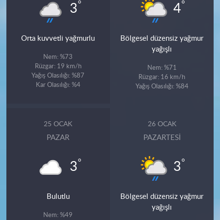
°
°
3
4
Orta kuvvetli yağmurlu
Bölgesel düzensiz yağmur
yağışlı
Nem: %73
Rüzgar: 19 km/h
Nem: %71
Yağış Olasılığı: %87
Rüzgar: 16 km/h
Kar Olasılığı: %4
Yağış Olasılığı: %84
25 OCAK
26 OCAK
PAZAR
PAZARTESI
°
°
3
3
Bulutlu
Bölgesel düzensiz yağmur
yağışlı
Nem: %49