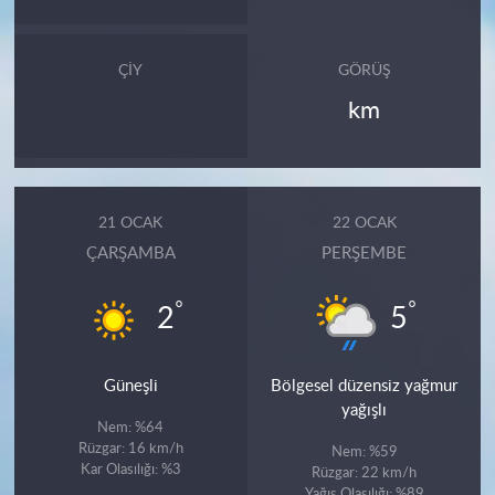
ÇIY
GÖRÜŞ
km
21 OCAK
22 OCAK
ÇARŞAMBA
PERŞEMBE
°
°
2
5
Güneşli
Bölgesel düzensiz yağmur
yağışlı
Nem: %64
Rüzgar: 16 km/h
Nem: %59
Kar Olasılığı: %3
Rüzgar: 22 km/h
Yağış Olasılığı: %89