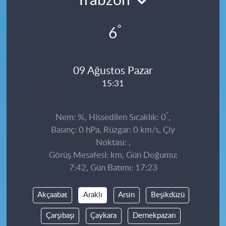
Trabzon
°
6
09 Ağustos Pazar
15:31
°
Nem: %, Hissedilen Sıcaklık: 0
,
Basınç: 0 hPa, Rüzgar: 0 km/s, Çiy
Noktası: ,
Görüş Mesafesi: km, Gün Doğumu:
7:42, Gün Batımı: 17:23
Akçaabat
Araklı
Arsin
Beşikdüzü
Çarşıbaşı
Çaykara
Dernekpazarı