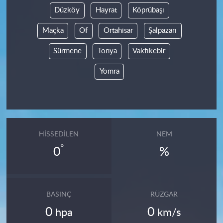
Düzköy
Hayrat
Köprübaşı
Maçka
Of
Ortahisar
Şalpazarı
Sürmene
Tonya
Vakfıkebir
Yomra
HISSEDILEN
NEM
°
0
%
BASINÇ
RÜZGAR
0
0
hpa
km/s