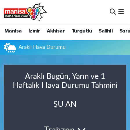
Manisa
Manisa Nöbetçi Eczaneler
Manisa
İzmir
Akhisar
Turgutlu
Salihli
Saru
İzmir
Manisa Hava Durumu
Araklı Hava Durumu
Akhisar
Manisa Namaz Vakitleri
Turgutlu
Manisa Trafik Yoğunluk Haritası
Araklı Bugün, Yarın ve 1
Salihli
Süper Lig Puan Durumu ve Fikstür
Haftalık Hava Durumu Tahmini
Saruhanlı
Tüm Manşetler
ŞU AN
Soma
Son Dakika Haberleri
Resmi İlanlar
Haber Arşivi