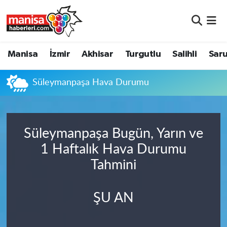
Manisa
Manisa Nöbetçi Eczaneler
Manisa
İzmir
Akhisar
Turgutlu
Salihli
Saru
İzmir
Manisa Hava Durumu
Süleymanpaşa Hava Durumu
Akhisar
Manisa Namaz Vakitleri
Turgutlu
Manisa Trafik Yoğunluk Haritası
Süleymanpaşa Bugün, Yarın ve
Salihli
Süper Lig Puan Durumu ve Fikstür
1 Haftalık Hava Durumu
Tahmini
Saruhanlı
Tüm Manşetler
Soma
Son Dakika Haberleri
ŞU AN
Resmi İlanlar
Haber Arşivi