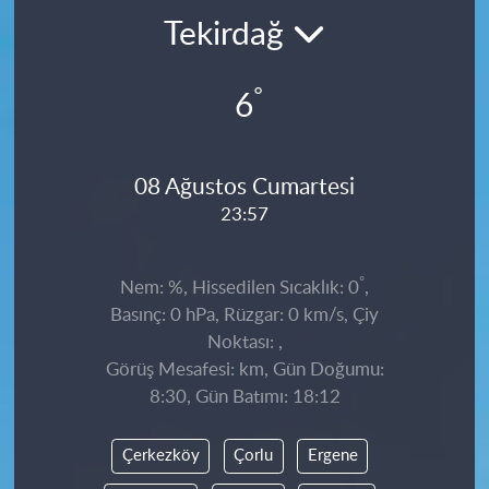
Tekirdağ
°
6
08 Ağustos Cumartesi
23:57
°
Nem: %, Hissedilen Sıcaklık: 0
,
Basınç: 0 hPa, Rüzgar: 0 km/s, Çiy
Noktası: ,
Görüş Mesafesi: km, Gün Doğumu:
8:30, Gün Batımı: 18:12
Çerkezköy
Çorlu
Ergene