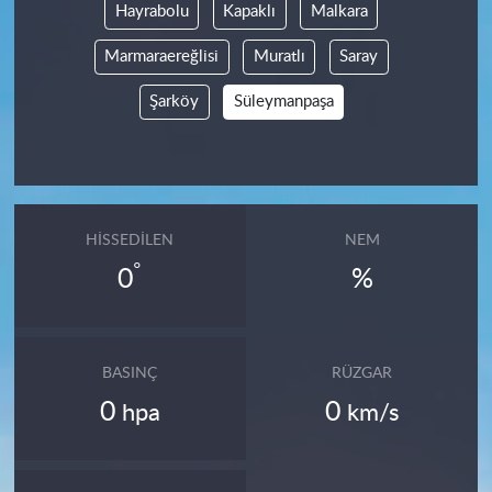
Hayrabolu
Kapaklı
Malkara
Marmaraereğlisi
Muratlı
Saray
Şarköy
Süleymanpaşa
HISSEDILEN
NEM
°
0
%
BASINÇ
RÜZGAR
0
0
hpa
km/s