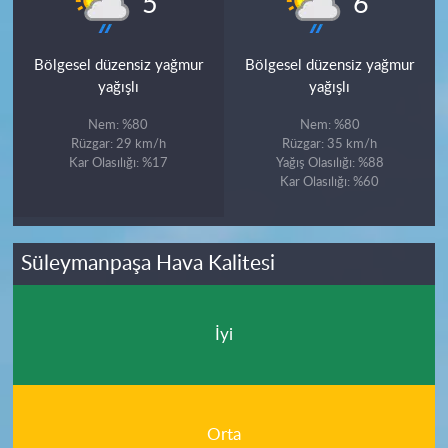
5
6
Bölgesel düzensiz yağmur
Bölgesel düzensiz yağmur
yağışlı
yağışlı
Nem: %80
Nem: %80
Rüzgar: 29 km/h
Rüzgar: 35 km/h
Kar Olasılığı: %17
Yağış Olasılığı: %88
Kar Olasılığı: %60
Süleymanpaşa Hava Kalitesi
İyi
Orta