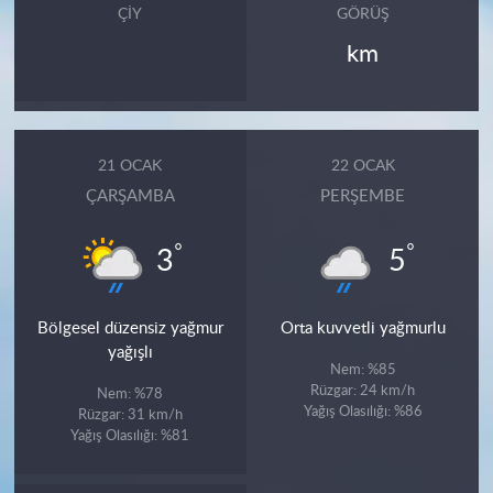
ÇIY
GÖRÜŞ
km
21 OCAK
22 OCAK
ÇARŞAMBA
PERŞEMBE
°
°
3
5
Bölgesel düzensiz yağmur
Orta kuvvetli yağmurlu
yağışlı
Nem: %85
Rüzgar: 24 km/h
Nem: %78
Yağış Olasılığı: %86
Rüzgar: 31 km/h
Yağış Olasılığı: %81