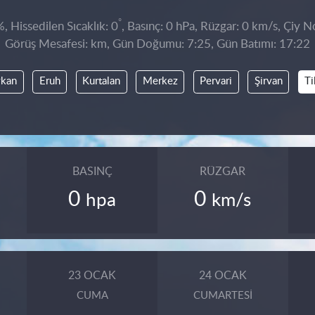
°
 Hissedilen Sıcaklık: 0
, Basınç: 0 hPa, Rüzgar: 0 km/s, Çiy No
Görüş Mesafesi: km, Gün Doğumu: 7:25, Gün Batımı: 17:22
ykan
Eruh
Kurtalan
Merkez
Pervari
Şirvan
Ti
BASINÇ
RÜZGAR
0
0
hpa
km/s
23 OCAK
24 OCAK
CUMA
CUMARTESI