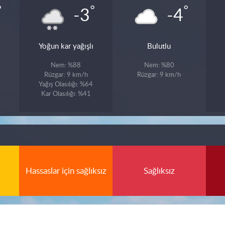
°
°
°
-3
-4
Yoğun kar yağışlı
Bulutlu
Nem: %88
Nem: %80
Rüzgar: 9 km/h
Rüzgar: 9 km/h
Yağış Olasılığı: %64
Kar Olasılığı: %41
Hassaslar için sağlıksız
Sağlıksız