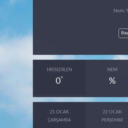
Nem: %,
Ba
HISSEDILEN
NEM
°
0
%
21 OCAK
22 OCAK
ÇARŞAMBA
PERŞEMBE