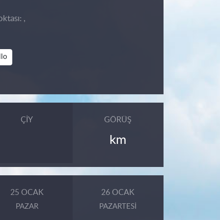
ktası: ,
llo
ÇIY
GÖRÜŞ
km
25 OCAK
26 OCAK
PAZAR
PAZARTESI