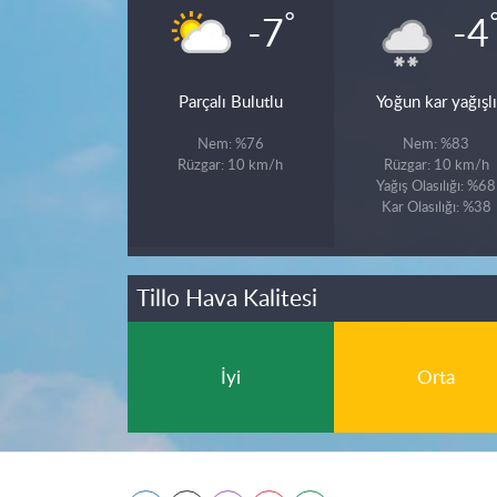
°
-7
-4
Parçalı Bulutlu
Yoğun kar yağışlı
Nem: %76
Nem: %83
Rüzgar: 10 km/h
Rüzgar: 10 km/h
Yağış Olasılığı: %68
Kar Olasılığı: %38
Tillo Hava Kalitesi
İyi
Orta