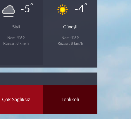
°
°
-5
-4
Sisli
Güneşli
Nem: %69
Nem: %69
Rüzgar: 8 km/h
Rüzgar: 8 km/h
Çok Sağlıksız
Tehlikeli