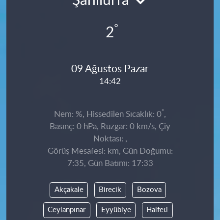
Şanlıurfa
°
2
09 Ağustos Pazar
14:42
°
Nem: %, Hissedilen Sıcaklık: 0
,
Basınç: 0 hPa, Rüzgar: 0 km/s, Çiy
Noktası: ,
Görüş Mesafesi: km, Gün Doğumu:
7:35, Gün Batımı: 17:33
Akçakale
Birecik
Bozova
Ceylanpınar
Eyyübiye
Halfeti