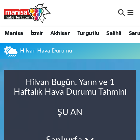
Manisa
Manisa Nöbetçi Eczaneler
Manisa
İzmir
Akhisar
Turgutlu
Salihli
Saru
İzmir
Manisa Hava Durumu
Hilvan Hava Durumu
Akhisar
Manisa Namaz Vakitleri
Turgutlu
Manisa Trafik Yoğunluk Haritası
Hilvan Bugün, Yarın ve 1
Salihli
Süper Lig Puan Durumu ve Fikstür
Haftalık Hava Durumu Tahmini
Saruhanlı
Tüm Manşetler
ŞU AN
Soma
Son Dakika Haberleri
Resmi İlanlar
Haber Arşivi