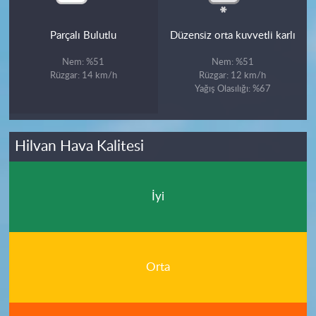
Parçalı Bulutlu
Düzensiz orta kuvvetli karlı
Nem: %51
Nem: %51
Rüzgar: 14 km/h
Rüzgar: 12 km/h
Yağış Olasılığı: %67
Hilvan Hava Kalitesi
İyi
Orta