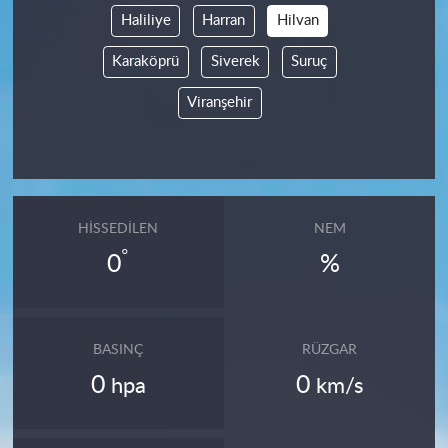
Haliliye
Harran
Hilvan
Karaköprü
Siverek
Suruç
Viranşehir
HISSEDILEN
NEM
°
0
%
BASINÇ
RÜZGAR
0
0
hpa
km/s