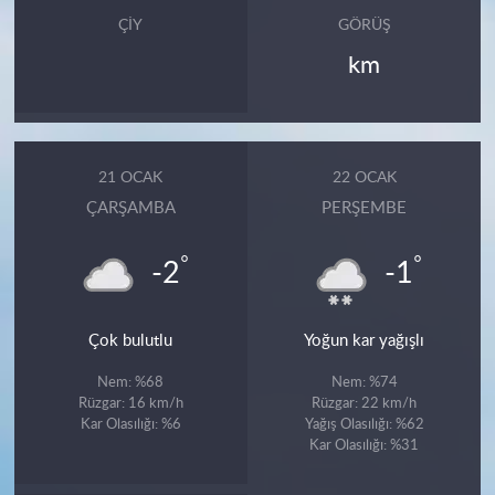
ÇIY
GÖRÜŞ
km
21 OCAK
22 OCAK
ÇARŞAMBA
PERŞEMBE
°
°
-2
-1
Çok bulutlu
Yoğun kar yağışlı
Nem: %68
Nem: %74
Rüzgar: 16 km/h
Rüzgar: 22 km/h
Kar Olasılığı: %6
Yağış Olasılığı: %62
Kar Olasılığı: %31