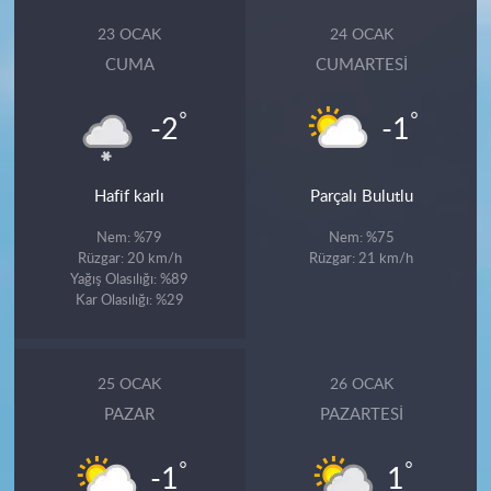
23 OCAK
24 OCAK
CUMA
CUMARTESI
°
°
-2
-1
Hafif karlı
Parçalı Bulutlu
Nem: %79
Nem: %75
Rüzgar: 20 km/h
Rüzgar: 21 km/h
Yağış Olasılığı: %89
Kar Olasılığı: %29
25 OCAK
26 OCAK
PAZAR
PAZARTESI
°
°
-1
1