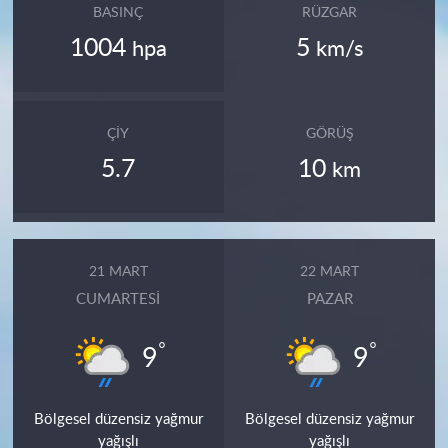
BASINÇ
RÜZGAR
1004
5
hpa
km/s
ÇIY
GÖRÜŞ
5.7
10
km
21 MART
22 MART
CUMARTESI
PAZAR
°
°
9
9
Bölgesel düzensiz yağmur
Bölgesel düzensiz yağmur
yağışlı
yağışlı