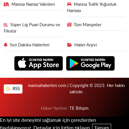
Manisa Namaz Vakitleri
Manisa Trafik Yoğunluk
Haritası
Süper Lig Puan Durumu ve
Tüm Manşetler
Fikstür
Son Dakika Haberleri
Haber Arşivi
manisahaberleri.com | Copyright © 2023. Her hakkı
RSS
saklıdır.
Haber Yazılımı:
TE Bilişim
En iyi site deneyimi sağlamak için çerezlerden
faydalanıyoruz. Detaylar için lütfen tıklayın.
Tamam