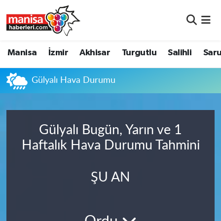
Manisa
Manisa Nöbetçi Eczaneler
Manisa
İzmir
Akhisar
Turgutlu
Salihli
Saru
İzmir
Manisa Hava Durumu
Gülyalı Hava Durumu
Akhisar
Manisa Namaz Vakitleri
Turgutlu
Manisa Trafik Yoğunluk Haritası
Gülyalı Bugün, Yarın ve 1
Salihli
Süper Lig Puan Durumu ve Fikstür
Haftalık Hava Durumu Tahmini
Saruhanlı
Tüm Manşetler
ŞU AN
Soma
Son Dakika Haberleri
Resmi İlanlar
Haber Arşivi