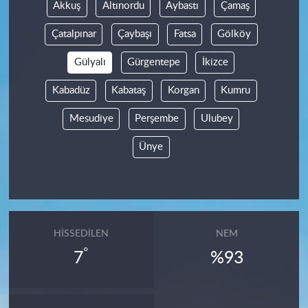
Akkuş
Altınordu
Aybastı
Çamaş
Çatalpınar
Çaybaşı
Fatsa
Gölköy
Gülyalı
Gürgentepe
İkizce
Kabadüz
Kabataş
Korgan
Kumru
Mesudiye
Perşembe
Ulubey
Ünye
HISSEDILEN
NEM
°
7
%93