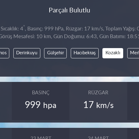
Parçalı Bulutlu
°
Sıcaklık: 4
, Basınç: 999 hPa, Rüzgar: 17 km/s, Toplam Yağış: 
Görüş Mesafesi: 10 km, Gün Doğumu: 6:43, Gün Batımı: 18:5
nos
Derinkuyu
Gülşehir
Hacıbektaş
Kozaklı
Mer
BASINÇ
RÜZGAR
999
17
hpa
km/s
23 MART
24 MART