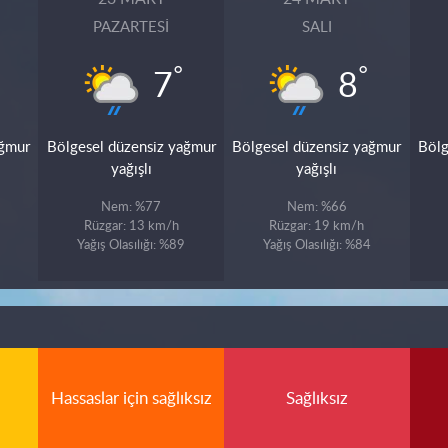
PAZARTESI
SALI
°
°
7
8
ağmur
Bölgesel düzensiz yağmur
Bölgesel düzensiz yağmur
Bölg
yağışlı
yağışlı
Nem: %77
Nem: %66
Rüzgar: 13 km/h
Rüzgar: 19 km/h
Yağış Olasılığı: %89
Yağış Olasılığı: %84
Hassaslar için sağlıksız
Sağlıksız