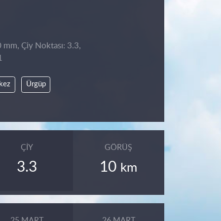
0 mm, Çiy Noktası: 3.3,
1
kez
Ürgüp
ÇIY
GÖRÜŞ
3.3
10
km
25 MART
26 MART