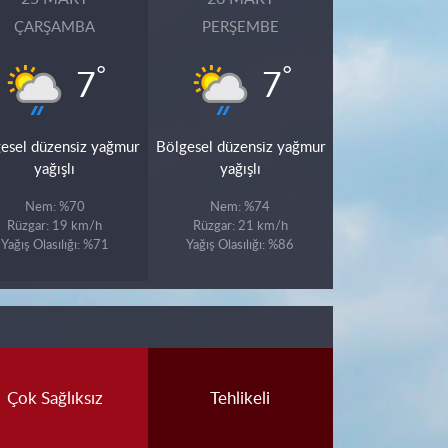
ÇARŞAMBA
PERŞEMBE
°
°
7
7
esel düzensiz yağmur
Bölgesel düzensiz yağmur
yağışlı
yağışlı
Nem: %70
Nem: %74
Rüzgar: 19 km/h
Rüzgar: 21 km/h
Yağış Olasılığı: %71
Yağış Olasılığı: %86
Çok Sağlıksız
Tehlikeli