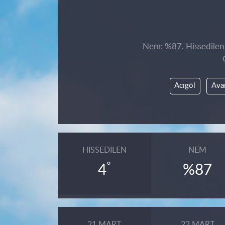
Nem: %87, Hissedilen 
Acıgöl
Ava
HISSEDILEN
NEM
°
4
%87
21 MART
22 MART