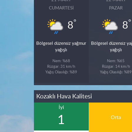
CUMARTESI
PAZAR
°
°
8
8
Bölgesel düzensiz yağmur
Bölgesel düzensiz y
yağışlı
yağışlı
Nem: %68
Nem: %65
Rüzgar: 31 km/h
Rüzgar: 14 km/h
Yağış Olasılığı: %89
Yağış Olasılığı: %89
Kozaklı Hava Kalitesi
İyi
1
Orta