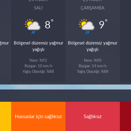
SALI
ÇARŞAMBA
°
°
8
9
ağmur
Bölgesel düzensiz yağmur
Bölgesel düzensiz yağmur
yağışlı
yağışlı
Nem: %92
Nem: %90
Rüzgar: 10 km/h
Rüzgar: 14 km/h
Yağış Olasılığı: %88
Yağış Olasılığı: %88
Hassaslar için sağlıksız
Sağlıksız