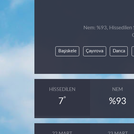
Nem: %93, Hissedilen S
Başiskele
Çayırova
Darıca
HISSEDILEN
NEM
°
7
%93
22 MART
23 MART