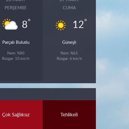
PERŞEMBE
CUMA
°
°
8
12
Parçalı Bulutlu
Güneşli
Nem: %80
Nem: %63
Rüzgar: 10 km/h
Rüzgar: 6 km/h
Çok Sağlıksız
Tehlikeli