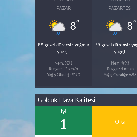
PAZAR
PAZARTESI
°
°
8
8
Bölgesel düzensiz yağmur
Bölgesel düzensiz y
yağışlı
yağışlı
Nem: %91
Nem: %93
Rüzgar: 12 km/h
Rüzgar: 4 km/h
Yağış Olasılığı: %90
Yağış Olasılığı: %88
Gölcük Hava Kalitesi
İyi
1
Orta