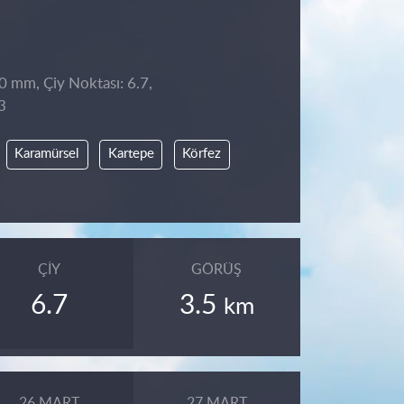
 0 mm, Çiy Noktası: 6.7,
3
Karamürsel
Kartepe
Körfez
ÇIY
GÖRÜŞ
6.7
3.5
km
26 MART
27 MART