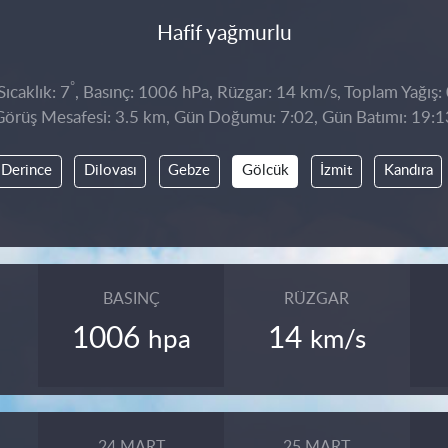
Hafif yağmurlu
°
ıcaklık: 7
, Basınç: 1006 hPa, Rüzgar: 14 km/s, Toplam Yağış:
Görüş Mesafesi: 3.5 km, Gün Doğumu: 7:02, Gün Batımı: 19:1
Derince
Dilovası
Gebze
Gölcük
İzmit
Kandıra
BASINÇ
RÜZGAR
1006
14
hpa
km/s
24 MART
25 MART