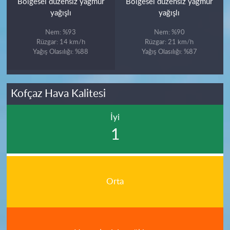
Bölgesel düzensiz yağmur
Bölgesel düzensiz yağmur
yağışlı
yağışlı
Nem: %93
Nem: %90
Rüzgar: 14 km/h
Rüzgar: 21 km/h
Yağış Olasılığı: %88
Yağış Olasılığı: %87
Kofçaz Hava Kalitesi
İyi
1
Orta