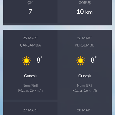
ÇIY
GÖRÜŞ
7
10
km
25 MART
26 MART
ÇARŞAMBA
PERŞEMBE
°
°
8
8
Güneşli
Güneşli
Nem: %68
Nem: %72
Rüzgar: 26 km/h
Rüzgar: 16 km/h
27 MART
28 MART