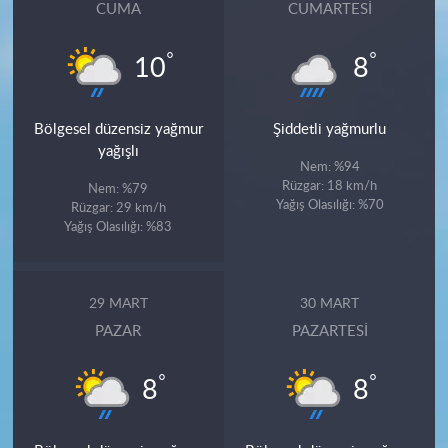
CUMA
CUMARTESI
°
°
10
8
Bölgesel düzensiz yağmur
Şiddetli yağmurlu
yağışlı
Nem: %94
Rüzgar: 18 km/h
Nem: %79
Yağış Olasılığı: %70
Rüzgar: 29 km/h
Yağış Olasılığı: %83
29 MART
30 MART
PAZAR
PAZARTESI
°
°
8
8