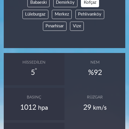
Babaeski
Demirköy
Kofçaz
Lüleburgaz
Merkez
Pehlivanköy
Pınarhisar
Vize
HISSEDILEN
NEM
°
5
%92
BASINÇ
RÜZGAR
1012
29
hpa
km/s