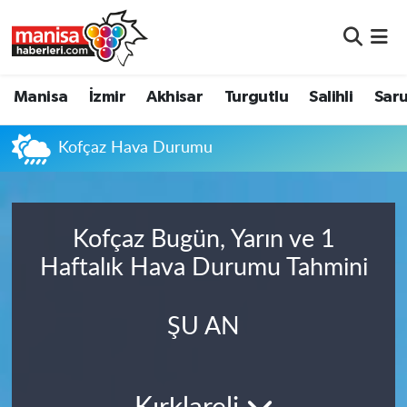
Manisa
Manisa Nöbetçi Eczaneler
Manisa
İzmir
Akhisar
Turgutlu
Salihli
Saru
İzmir
Manisa Hava Durumu
Kofçaz Hava Durumu
Akhisar
Manisa Namaz Vakitleri
Turgutlu
Manisa Trafik Yoğunluk Haritası
Kofçaz Bugün, Yarın ve 1
Salihli
Süper Lig Puan Durumu ve Fikstür
Haftalık Hava Durumu Tahmini
Saruhanlı
Tüm Manşetler
ŞU AN
Soma
Son Dakika Haberleri
Resmi İlanlar
Haber Arşivi