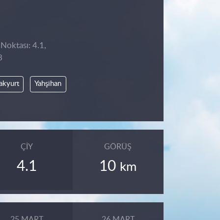
Noktası: 4.1,
8
akyurt
Yahşihan
ÇIY
GÖRÜŞ
4.1
10
km
25 MART
26 MART