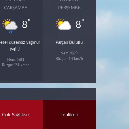
ÇARŞAMBA
PERŞEMBE
°
°
8
8
esel düzensiz yağmur
Parçalı Bulutlu
yağışlı
Nem: %69
Rüzgar: 14 km/h
Nem: %81
Rüzgar: 21 km/h
Çok Sağlıksız
Tehlikeli