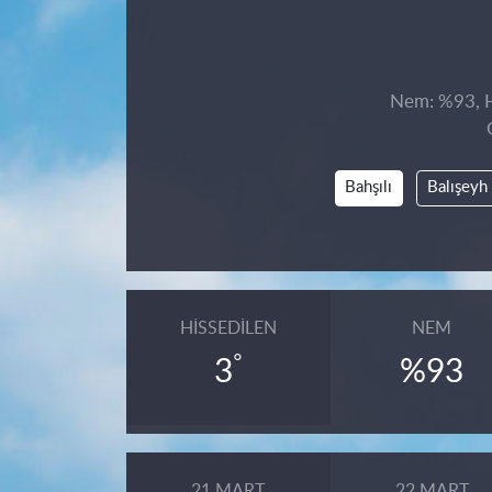
Nem: %93, Hi
Bahşılı
Balışeyh
HISSEDILEN
NEM
°
3
%93
21 MART
22 MART