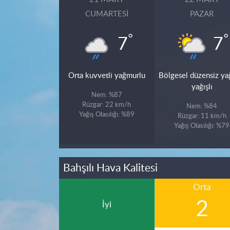
CUMARTESI
PAZAR
°
°
7
7
Orta kuvvetli yağmurlu
Bölgesel düzensiz y
yağışlı
Nem: %87
Rüzgar: 22 km/h
Nem: %84
Yağış Olasılığı: %89
Rüzgar: 11 km/h
Yağış Olasılığı: %79
Bahşılı Hava Kalitesi
Orta
2
İyi