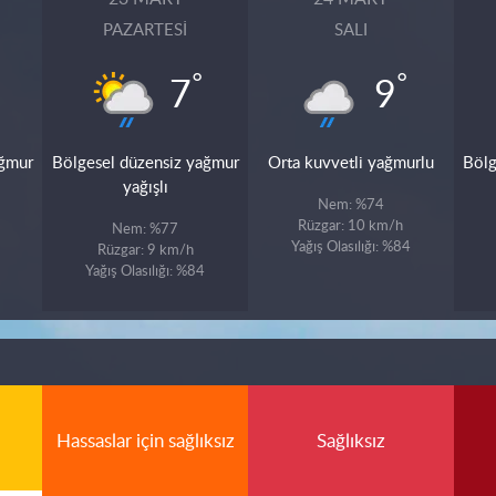
PAZARTESI
SALI
°
°
7
9
ağmur
Bölgesel düzensiz yağmur
Orta kuvvetli yağmurlu
Bölg
yağışlı
Nem: %74
Rüzgar: 10 km/h
Nem: %77
Yağış Olasılığı: %84
Rüzgar: 9 km/h
Yağış Olasılığı: %84
Hassaslar için sağlıksız
Sağlıksız