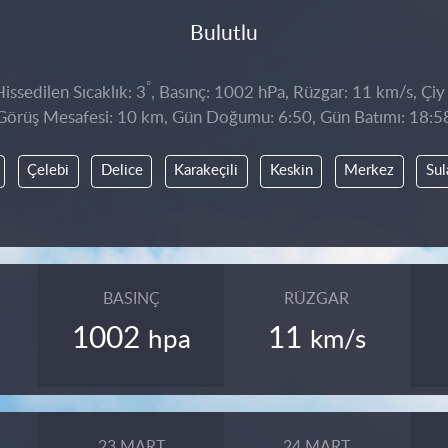
Bulutlu
°
ssedilen Sıcaklık: 3
, Basınç: 1002 hPa, Rüzgar: 11 km/s, Çiy 
Görüş Mesafesi: 10 km, Gün Doğumu: 6:50, Gün Batımı: 18:5
Çelebi
Delice
Karakeçili
Keskin
Merkez
Sul
BASINÇ
RÜZGAR
1002
11
hpa
km/s
23 MART
24 MART