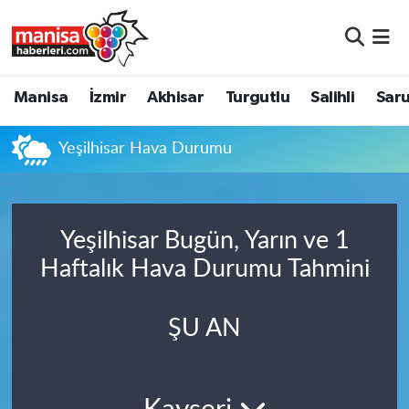
Manisa
Manisa Nöbetçi Eczaneler
Manisa
İzmir
Akhisar
Turgutlu
Salihli
Saru
İzmir
Manisa Hava Durumu
Yeşilhisar Hava Durumu
Akhisar
Manisa Namaz Vakitleri
Turgutlu
Manisa Trafik Yoğunluk Haritası
Yeşilhisar Bugün, Yarın ve 1
Salihli
Süper Lig Puan Durumu ve Fikstür
Haftalık Hava Durumu Tahmini
Saruhanlı
Tüm Manşetler
ŞU AN
Soma
Son Dakika Haberleri
Resmi İlanlar
Haber Arşivi