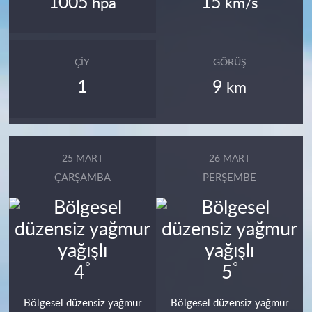
1005
15
hpa
km/s
ÇIY
GÖRÜŞ
1
9
km
25 MART
26 MART
ÇARŞAMBA
PERŞEMBE
°
°
4
5
Bölgesel düzensiz yağmur
Bölgesel düzensiz yağmur