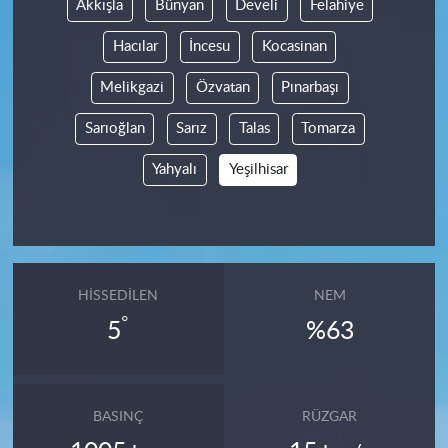
Akkışla
Bünyan
Develi
Felahiye
Hacılar
İncesu
Kocasinan
Melikgazi
Özvatan
Pınarbaşı
Sarıoğlan
Sarız
Talas
Tomarza
Yahyalı
Yeşilhisar
HISSEDILEN
NEM
°
5
%63
BASINÇ
RÜZGAR