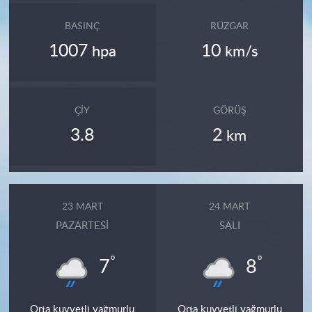
BASINÇ
RÜZGAR
1007
10
hpa
km/s
ÇIY
GÖRÜŞ
3.8
2
km
23 MART
24 MART
PAZARTESI
SALI
°
°
7
8
Orta kuvvetli yağmurlu
Orta kuvvetli yağmurlu