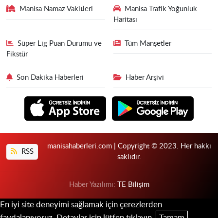
Manisa Namaz Vakitleri
Manisa Trafik Yoğunluk
Haritası
Süper Lig Puan Durumu ve
Tüm Manşetler
Fikstür
Son Dakika Haberleri
Haber Arşivi
manisahaberleri.com | Copyright © 2023. Her hakkı
RSS
saklıdır.
Haber Yazılımı:
TE Bilişim
En iyi site deneyimi sağlamak için çerezlerden
faydalanıyoruz. Detaylar için lütfen tıklayın.
Tamam