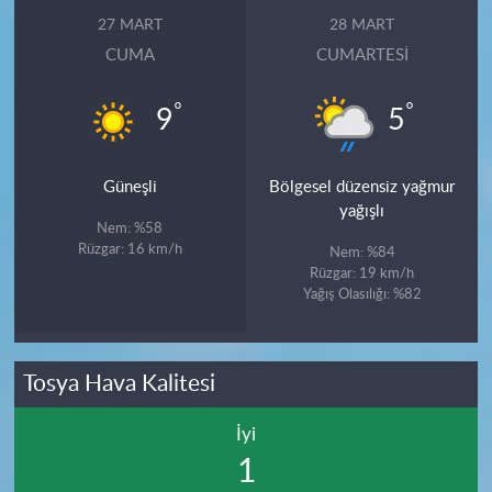
27 MART
28 MART
CUMA
CUMARTESI
°
°
9
5
Güneşli
Bölgesel düzensiz yağmur
yağışlı
Nem: %58
Rüzgar: 16 km/h
Nem: %84
Rüzgar: 19 km/h
Yağış Olasılığı: %82
Tosya Hava Kalitesi
İyi
1