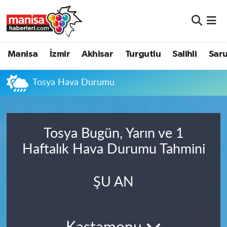
Manisa
Manisa Nöbetçi Eczaneler
Manisa
İzmir
Akhisar
Turgutlu
Salihli
Saru
İzmir
Manisa Hava Durumu
Tosya Hava Durumu
Akhisar
Manisa Namaz Vakitleri
Turgutlu
Manisa Trafik Yoğunluk Haritası
Tosya Bugün, Yarın ve 1
Salihli
Süper Lig Puan Durumu ve Fikstür
Haftalık Hava Durumu Tahmini
Saruhanlı
Tüm Manşetler
ŞU AN
Soma
Son Dakika Haberleri
Resmi İlanlar
Haber Arşivi