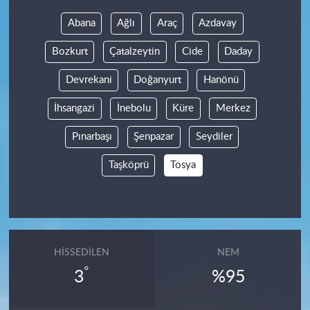
Abana
Ağlı
Araç
Azdavay
Bozkurt
Çatalzeytin
Cide
Daday
Devrekani
Doğanyurt
Hanönü
İhsangazi
İnebolu
Küre
Merkez
Pınarbaşı
Şenpazar
Seydiler
Taşköprü
Tosya
HISSEDILEN
NEM
°
3
%95