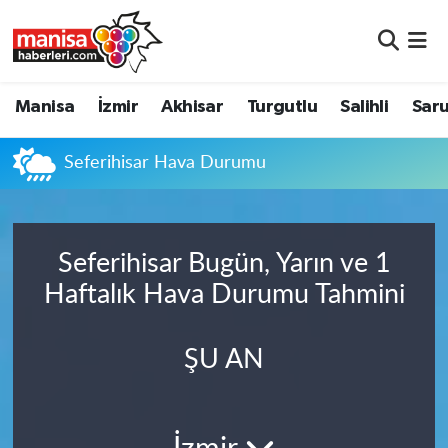
Manisa
Manisa Nöbetçi Eczaneler
Manisa
İzmir
Akhisar
Turgutlu
Salihli
Saru
İzmir
Manisa Hava Durumu
Seferihisar Hava Durumu
Akhisar
Manisa Namaz Vakitleri
Turgutlu
Manisa Trafik Yoğunluk Haritası
Seferihisar Bugün, Yarın ve 1
Salihli
Süper Lig Puan Durumu ve Fikstür
Haftalık Hava Durumu Tahmini
Saruhanlı
Tüm Manşetler
ŞU AN
Soma
Son Dakika Haberleri
Resmi İlanlar
Haber Arşivi