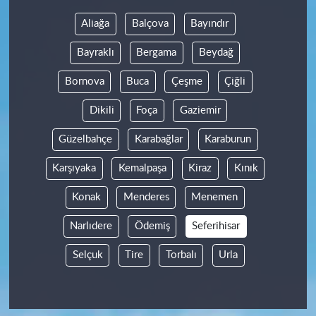
Aliağa
Balçova
Bayındır
Bayraklı
Bergama
Beydağ
Bornova
Buca
Çeşme
Çiğli
Dikili
Foça
Gaziemir
Güzelbahçe
Karabağlar
Karaburun
Karşıyaka
Kemalpaşa
Kiraz
Kınık
Konak
Menderes
Menemen
Narlıdere
Ödemiş
Seferihisar
Selçuk
Tire
Torbalı
Urla