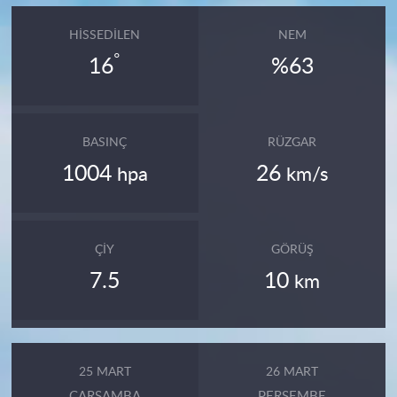
HISSEDILEN
NEM
°
16
%63
BASINÇ
RÜZGAR
1004
26
hpa
km/s
ÇIY
GÖRÜŞ
7.5
10
km
25 MART
26 MART
ÇARŞAMBA
PERŞEMBE