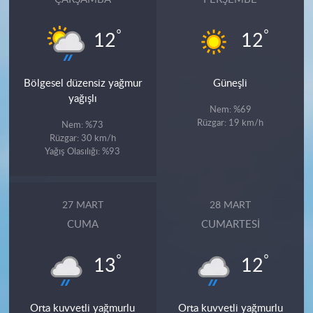
°
°
12
12
Bölgesel düzensiz yağmur
Güneşli
yağışlı
Nem: %69
Rüzgar: 19 km/h
Nem: %73
Rüzgar: 30 km/h
Yağış Olasılığı: %93
27 MART
28 MART
CUMA
CUMARTESI
°
°
13
12
Orta kuvvetli yağmurlu
Orta kuvvetli yağmurlu