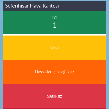
Seferihisar Hava Kalitesi
İyi
1
Orta
Hassaslar için sağlıksız
Sağlıksız