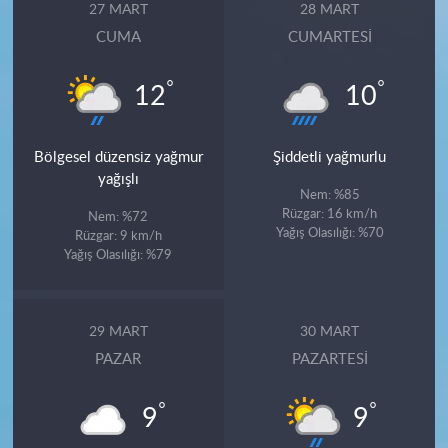
27 MART
28 MART
CUMA
CUMARTESI
°
°
12
10
Bölgesel düzensiz yağmur
Şiddetli yağmurlu
yağışlı
Nem: %85
Rüzgar: 16 km/h
Nem: %72
Yağış Olasılığı: %70
Rüzgar: 9 km/h
Yağış Olasılığı: %79
29 MART
30 MART
PAZAR
PAZARTESI
°
°
9
9