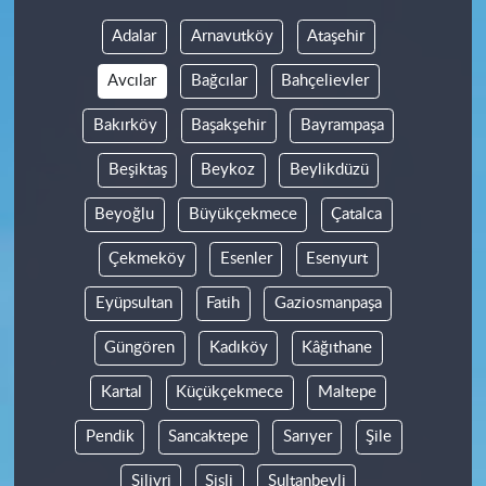
Adalar
Arnavutköy
Ataşehir
Avcılar
Bağcılar
Bahçelievler
Bakırköy
Başakşehir
Bayrampaşa
Beşiktaş
Beykoz
Beylikdüzü
Beyoğlu
Büyükçekmece
Çatalca
Çekmeköy
Esenler
Esenyurt
Eyüpsultan
Fatih
Gaziosmanpaşa
Güngören
Kadıköy
Kâğıthane
Kartal
Küçükçekmece
Maltepe
Pendik
Sancaktepe
Sarıyer
Şile
Silivri
Şişli
Sultanbeyli