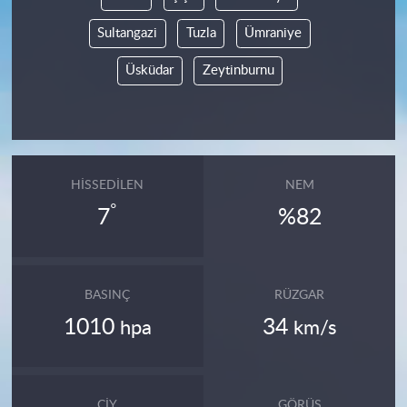
Sultangazi
Tuzla
Ümraniye
Üsküdar
Zeytinburnu
HISSEDILEN
NEM
°
7
%82
BASINÇ
RÜZGAR
1010
34
hpa
km/s
ÇIY
GÖRÜŞ