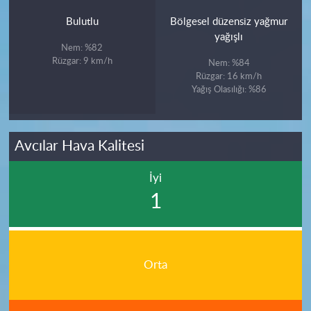
Bulutlu
Bölgesel düzensiz yağmur
yağışlı
Nem: %82
Rüzgar: 9 km/h
Nem: %84
Rüzgar: 16 km/h
Yağış Olasılığı: %86
Avcılar Hava Kalitesi
İyi
1
Orta