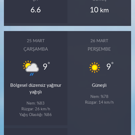
6.6
10
km
25 MART
26 MART
ÇARŞAMBA
PERŞEMBE
°
°
9
9
Bölgesel düzensiz yağmur
Güneşli
yağışlı
Nem: %78
Rüzgar: 14 km/h
Nem: %83
Rüzgar: 26 km/h
Yağış Olasılığı: %86