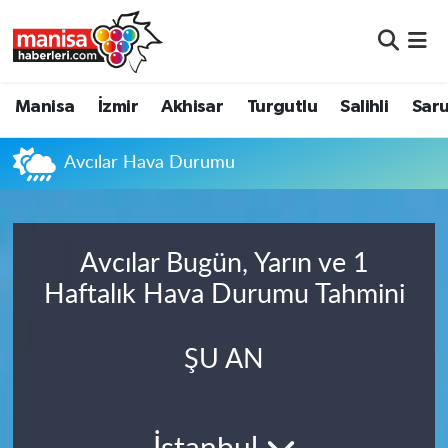
Manisa
Manisa Nöbetçi Eczaneler
Manisa
İzmir
Akhisar
Turgutlu
Salihli
Saru
İzmir
Manisa Hava Durumu
Avcılar Hava Durumu
Akhisar
Manisa Namaz Vakitleri
Turgutlu
Manisa Trafik Yoğunluk Haritası
Avcılar Bugün, Yarın ve 1
Salihli
Süper Lig Puan Durumu ve Fikstür
Haftalık Hava Durumu Tahmini
Saruhanlı
Tüm Manşetler
ŞU AN
Soma
Son Dakika Haberleri
Resmi İlanlar
Haber Arşivi