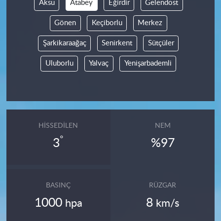
Aksu
Atabey
Eğirdir
Gelendost
Gönen
Keçiborlu
Merkez
Şarkikaraağaç
Senirkent
Sütçüler
Uluborlu
Yalvaç
Yenişarbademli
HISSEDILEN
NEM
°
3
%97
BASINÇ
RÜZGAR
1000
8
hpa
km/s