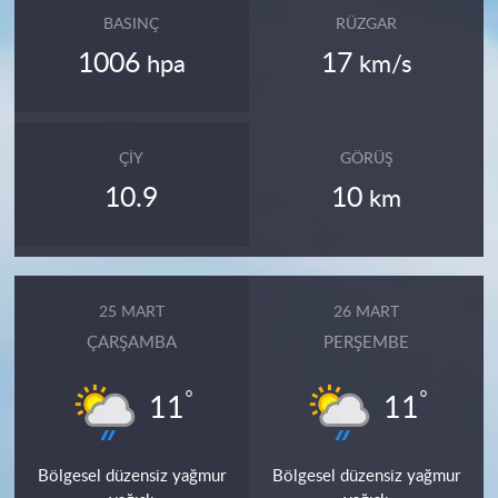
BASINÇ
RÜZGAR
1006
17
hpa
km/s
ÇIY
GÖRÜŞ
10.9
10
km
25 MART
26 MART
ÇARŞAMBA
PERŞEMBE
°
°
11
11
Bölgesel düzensiz yağmur
Bölgesel düzensiz yağmur