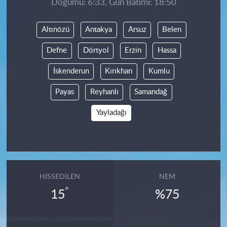
Doğumu: 6:33, Gün Batımı: 18:50
Altınözü
Antakya
Arsuz
Belen
Defne
Dörtyol
Erzin
Hassa
İskenderun
Kırıkhan
Kumlu
Payas
Reyhanlı
Samandağ
Yayladağı
HISSEDILEN
NEM
°
15
%75