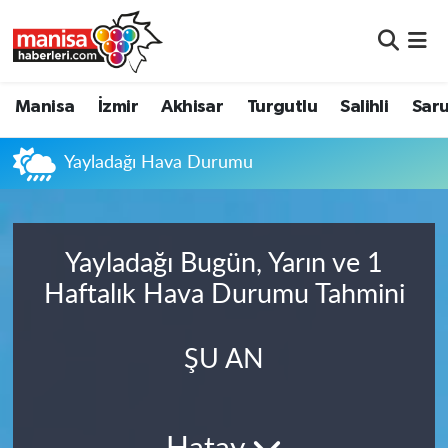
Manisa
Manisa Nöbetçi Eczaneler
Manisa
İzmir
Akhisar
Turgutlu
Salihli
Saru
İzmir
Manisa Hava Durumu
Yayladağı Hava Durumu
Akhisar
Manisa Namaz Vakitleri
Turgutlu
Manisa Trafik Yoğunluk Haritası
Yayladağı Bugün, Yarın ve 1
Salihli
Süper Lig Puan Durumu ve Fikstür
Haftalık Hava Durumu Tahmini
Saruhanlı
Tüm Manşetler
ŞU AN
Soma
Son Dakika Haberleri
Resmi İlanlar
Haber Arşivi