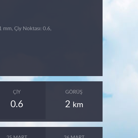
 1 mm, Çiy Noktası: 0.6,
ÇIY
GÖRÜŞ
0.6
2
km
25 MART
26 MART