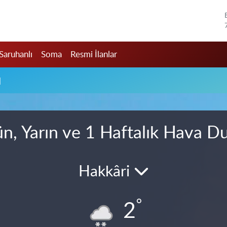
Saruhanlı
Soma
Resmi İlanlar
u
n, Yarın ve 1 Haftalık Hava 
Hakkâri
°
2