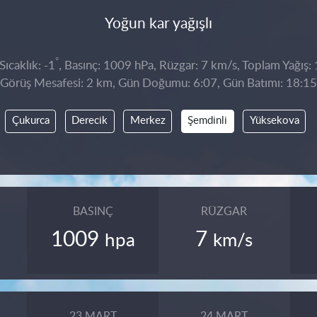
Yoğun kar yağışlı
°
ıcaklık: -1
, Basınç: 1009 hPa, Rüzgar: 7 km/s, Toplam Yağış:
Görüş Mesafesi: 2 km, Gün Doğumu: 6:07, Gün Batımı: 18:15
Çukurca
Derecik
Merkez
Şemdinli
Yüksekova
BASINÇ
RÜZGAR
1009
7
hpa
km/s
23 MART
24 MART