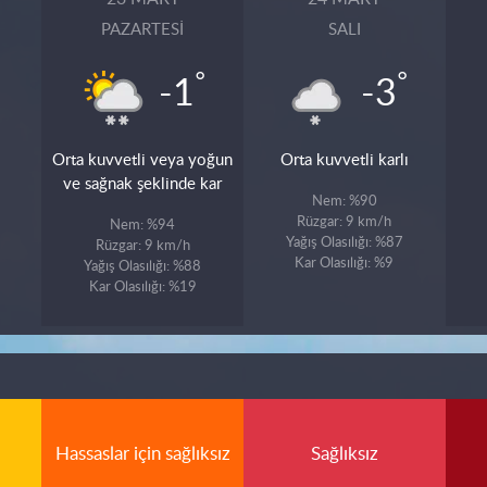
PAZARTESI
SALI
°
°
-1
-3
Orta kuvvetli veya yoğun
Orta kuvvetli karlı
ve sağnak şeklinde kar
Nem: %90
Rüzgar: 9 km/h
Nem: %94
Yağış Olasılığı: %87
Rüzgar: 9 km/h
Kar Olasılığı: %9
Yağış Olasılığı: %88
Kar Olasılığı: %19
Hassaslar için sağlıksız
Sağlıksız