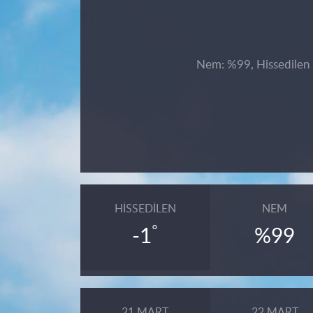
Nem: %99, Hissedilen S
HISSEDILEN
NEM
°
-1
%99
21 MART
22 MART