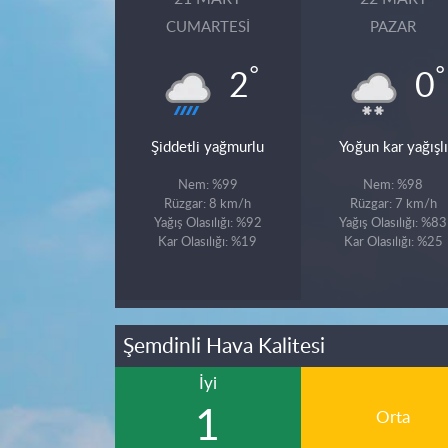
CUMARTESI
PAZAR
°
°
2
0
Şiddetli yağmurlu
Yoğun kar yağışlı
Nem: %99
Nem: %98
Rüzgar: 8 km/h
Rüzgar: 7 km/h
Yağış Olasılığı: %92
Yağış Olasılığı: %83
Kar Olasılığı: %19
Kar Olasılığı: %25
Şemdinli Hava Kalitesi
İyi
1
Orta