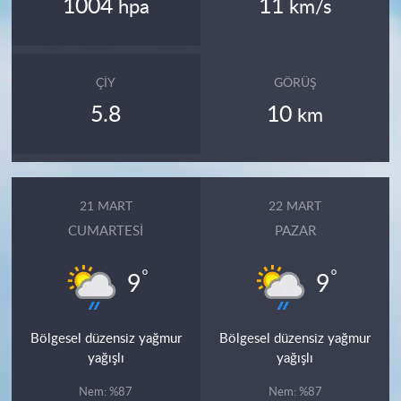
1004
11
hpa
km/s
ÇIY
GÖRÜŞ
5.8
10
km
21 MART
22 MART
CUMARTESI
PAZAR
°
°
9
9
Bölgesel düzensiz yağmur
Bölgesel düzensiz yağmur
yağışlı
yağışlı
Nem: %87
Nem: %87