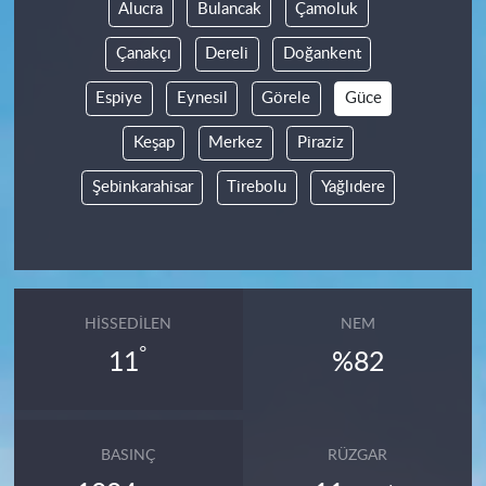
Alucra
Bulancak
Çamoluk
Çanakçı
Dereli
Doğankent
Espiye
Eynesil
Görele
Güce
Keşap
Merkez
Piraziz
Şebinkarahisar
Tirebolu
Yağlıdere
HISSEDILEN
NEM
°
11
%82
BASINÇ
RÜZGAR