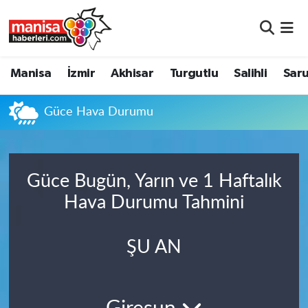
Manisa
Manisa Nöbetçi Eczaneler
Manisa
İzmir
Akhisar
Turgutlu
Salihli
Saru
İzmir
Manisa Hava Durumu
Güce Hava Durumu
Akhisar
Manisa Namaz Vakitleri
Turgutlu
Manisa Trafik Yoğunluk Haritası
Güce Bugün, Yarın ve 1 Haftalık
Salihli
Süper Lig Puan Durumu ve Fikstür
Hava Durumu Tahmini
Saruhanlı
Tüm Manşetler
ŞU AN
Soma
Son Dakika Haberleri
Resmi İlanlar
Haber Arşivi