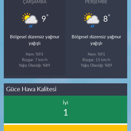
ÇARŞAMBA
PERŞEMBE
°
°
9
8
Bölgesel düzensiz yağmur
Bölgesel düzensiz yağmur
yağışlı
yağışlı
Nem: %93
Nem: %91
Rüzgar: 7 km/h
Rüzgar: 15 km/h
Yağış Olasılığı: %89
Yağış Olasılığı: %89
Güce Hava Kalitesi
İyi
1