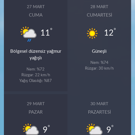
27 MART
28 MART
CUMA
CUMARTESI
°
°
11
12
Bölgesel düzensiz yağmur
Güneşli
yağışlı
Nem: %74
Rüzgar: 30 km/h
Nem: %72
Rüzgar: 22 km/h
Yağış Olasılığı: %87
29 MART
30 MART
PAZAR
PAZARTESI
°
°
9
9