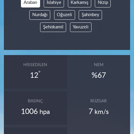
Araban
İslahiye
Karkamış
Nizip
Nurdağı
Oğuzeli
Şahinbey
Şehitkamil
Yavuzeli
HISSEDILEN
NEM
°
12
%67
BASINÇ
RÜZGAR
1006
7
hpa
km/s