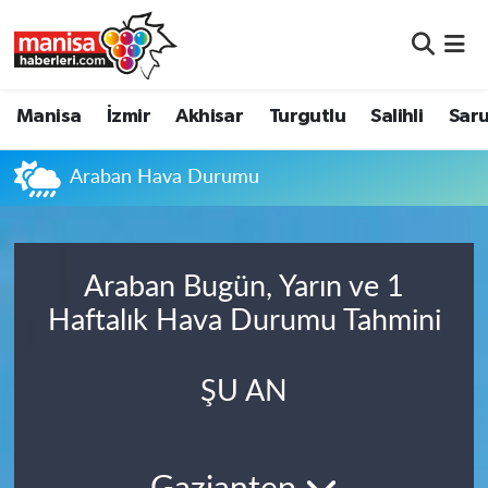
Manisa
Manisa Nöbetçi Eczaneler
Manisa
İzmir
Akhisar
Turgutlu
Salihli
Saru
İzmir
Manisa Hava Durumu
Araban Hava Durumu
Akhisar
Manisa Namaz Vakitleri
Turgutlu
Manisa Trafik Yoğunluk Haritası
Araban Bugün, Yarın ve 1
Salihli
Süper Lig Puan Durumu ve Fikstür
Haftalık Hava Durumu Tahmini
Saruhanlı
Tüm Manşetler
ŞU AN
Soma
Son Dakika Haberleri
Resmi İlanlar
Haber Arşivi