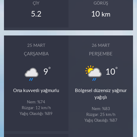
ÇIY
GÖRÜŞ
5.2
10
km
25 MART
26 MART
ÇARŞAMBA
PERŞEMBE
°
°
9
10
Orta kuvvetli yağmurlu
Bölgesel düzensiz yağmur
yağışlı
Nem: %74
Rüzgar: 12 km/h
Nem: %83
Yağış Olasılığı: %89
Rüzgar: 25 km/h
Yağış Olasılığı: %87