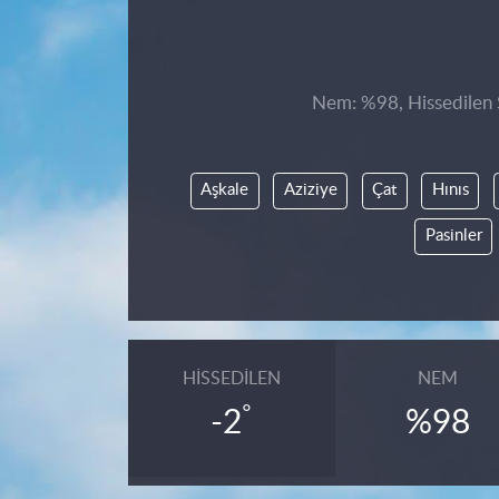
Nem: %98, Hissedilen S
Aşkale
Aziziye
Çat
Hınıs
Pasinler
HISSEDILEN
NEM
°
-2
%98