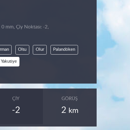
: 0 mm, Çiy Noktası: -2,
rman
Oltu
Olur
Palandöken
Yakutiye
ÇIY
GÖRÜŞ
-2
2
km