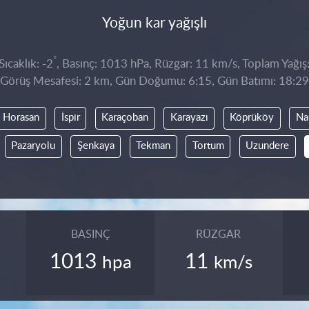
Yoğun kar yağışlı
°
ıcaklık: -2
, Basınç: 1013 hPa, Rüzgar: 11 km/s, Toplam Yağış
Görüş Mesafesi: 2 km, Gün Doğumu: 6:15, Gün Batımı: 18:29
Horasan
İspir
Karaçoban
Karayazı
Köprüköy
Na
Pazaryolu
Şenkaya
Tekman
Tortum
Uzundere
BASINÇ
RÜZGAR
1013
11
hpa
km/s