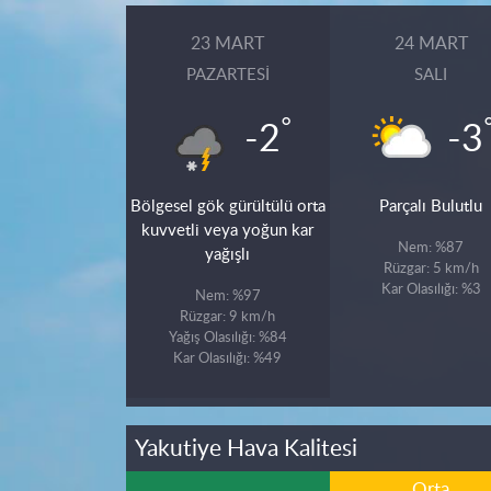
23 MART
24 MART
PAZARTESI
SALI
°
-2
-3
Bölgesel gök gürültülü orta
Parçalı Bulutlu
kuvvetli veya yoğun kar
Nem: %87
yağışlı
Rüzgar: 5 km/h
Kar Olasılığı: %3
Nem: %97
Rüzgar: 9 km/h
Yağış Olasılığı: %84
Kar Olasılığı: %49
Yakutiye Hava Kalitesi
Orta