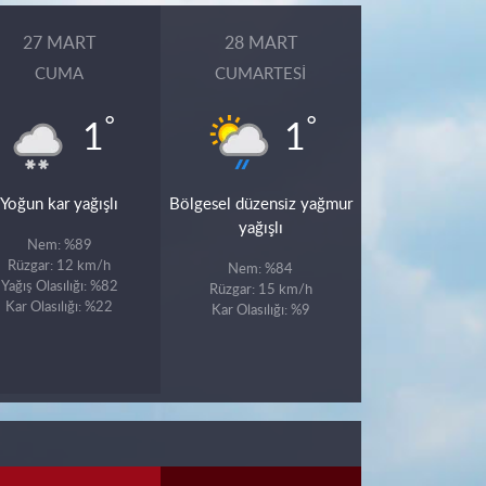
27 MART
28 MART
CUMA
CUMARTESI
°
°
1
1
Yoğun kar yağışlı
Bölgesel düzensiz yağmur
yağışlı
Nem: %89
Rüzgar: 12 km/h
Nem: %84
Yağış Olasılığı: %82
Rüzgar: 15 km/h
Kar Olasılığı: %22
Kar Olasılığı: %9