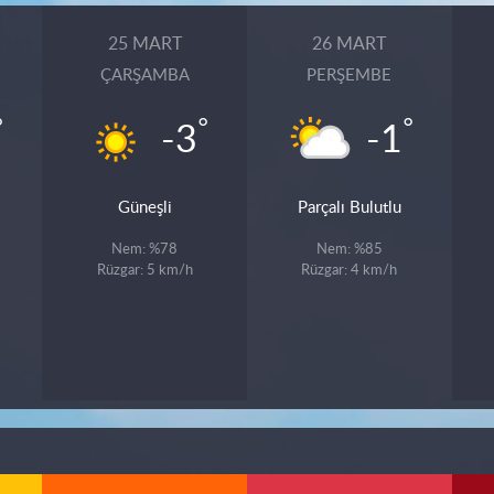
25 MART
26 MART
ÇARŞAMBA
PERŞEMBE
°
°
°
-3
-1
Güneşli
Parçalı Bulutlu
Nem: %78
Nem: %85
Rüzgar: 5 km/h
Rüzgar: 4 km/h