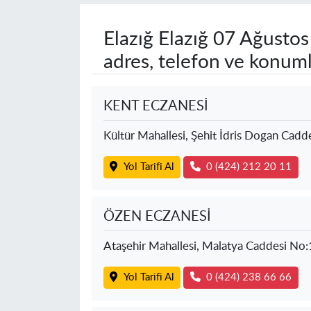
Elazığ Elazığ
07 Ağustos
adres, telefon ve konuml
KENT ECZANESİ
Kültür Mahallesi, Şehit İdris Dogan Cadd
Yol Tarifi Al
0 (424) 212 20 11
ÖZEN ECZANESİ
Ataşehir Mahallesi, Malatya Caddesi No
Yol Tarifi Al
0 (424) 238 66 66