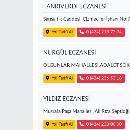
TANRIVERDI ECZANESİ
Sarısaltık Caddesi, Çizmeciler İşhanı No:
Yol Tarifi Al
0 (424) 218 72 74
NURGÜL ECZANESİ
OLGUNLAR MAHALLESİ,ADALET SOK
Yol Tarifi Al
0 (424) 236 52 18
YILDIZ ECZANESİ
Mustafa Paşa Mahallesi, Ali Rıza Septioğ
Yol Tarifi Al
0 (424) 238 00 00