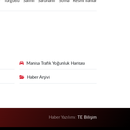
r
Turgutlu
Salihli
Saruhanlı
Soma
Resmi İlanlar
Manisa Trafik Yoğunluk Haritası
Haber Arşivi
Haber Yazılımı:
TE Bilişim