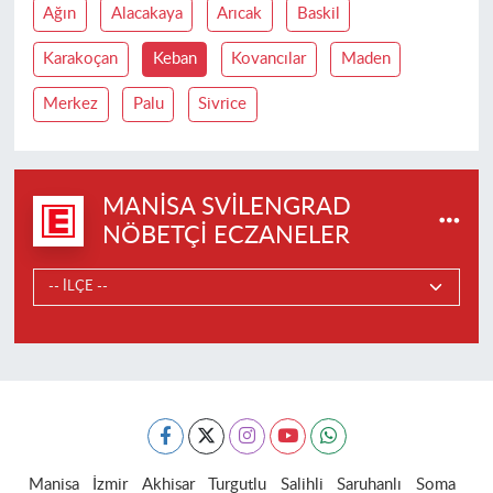
Ağın
Alacakaya
Arıcak
Baskil
Karakoçan
Keban
Kovancılar
Maden
Merkez
Palu
Sivrice
MANISA SVILENGRAD
NÖBETÇI ECZANELER
Manisa
İzmir
Akhisar
Turgutlu
Salihli
Saruhanlı
Soma