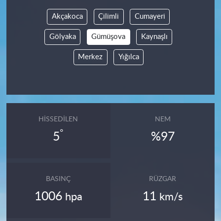
Akçakoca
Çilimli
Cumayeri
Gölyaka
Gümüşova
Kaynaşlı
Merkez
Yığılca
HISSEDILEN
NEM
°
5
%97
BASINÇ
RÜZGAR
1006
11
hpa
km/s