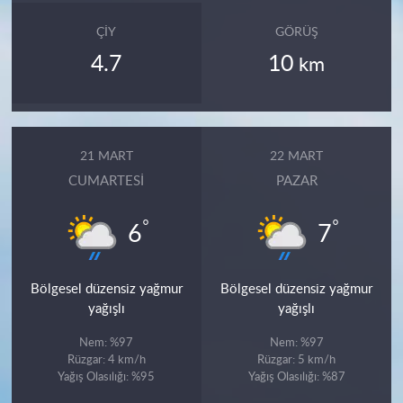
ÇIY
GÖRÜŞ
4.7
10
km
21 MART
22 MART
CUMARTESI
PAZAR
°
°
6
7
Bölgesel düzensiz yağmur
Bölgesel düzensiz yağmur
yağışlı
yağışlı
Nem: %97
Nem: %97
Rüzgar: 4 km/h
Rüzgar: 5 km/h
Yağış Olasılığı: %95
Yağış Olasılığı: %87