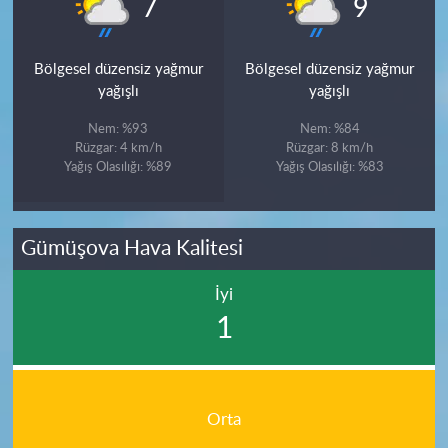
°
°
7
9
Bölgesel düzensiz yağmur
Bölgesel düzensiz yağmur
yağışlı
yağışlı
Nem: %93
Nem: %84
Rüzgar: 4 km/h
Rüzgar: 8 km/h
Yağış Olasılığı: %89
Yağış Olasılığı: %83
Gümüşova Hava Kalitesi
İyi
1
Orta