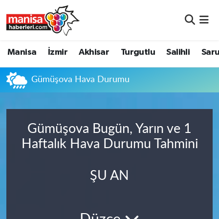
Manisa
Manisa Nöbetçi Eczaneler
Manisa
İzmir
Akhisar
Turgutlu
Salihli
Saru
İzmir
Manisa Hava Durumu
Gümüşova Hava Durumu
Akhisar
Manisa Namaz Vakitleri
Turgutlu
Manisa Trafik Yoğunluk Haritası
Gümüşova Bugün, Yarın ve 1
Salihli
Süper Lig Puan Durumu ve Fikstür
Haftalık Hava Durumu Tahmini
Saruhanlı
Tüm Manşetler
ŞU AN
Soma
Son Dakika Haberleri
Resmi İlanlar
Haber Arşivi