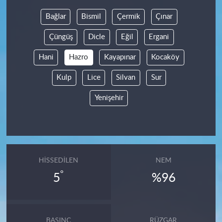
Bağlar
Bismil
Çermik
Çınar
Çüngüş
Dicle
Eğil
Ergani
Hani
Hazro
Kayapınar
Kocaköy
Kulp
Lice
Silvan
Sur
Yenişehir
HISSEDILEN
NEM
°
5
%96
BASINÇ
RÜZGAR