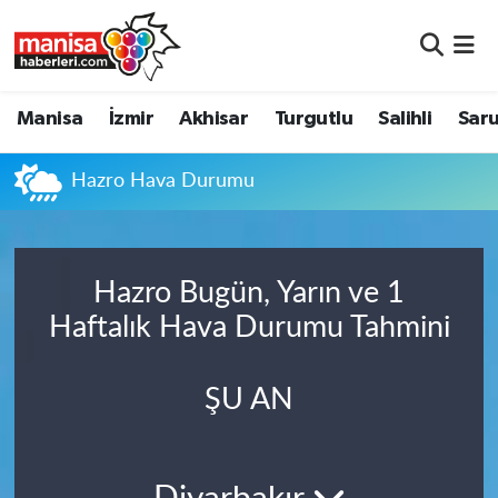
Manisa
Manisa Nöbetçi Eczaneler
Manisa
İzmir
Akhisar
Turgutlu
Salihli
Saru
İzmir
Manisa Hava Durumu
Hazro Hava Durumu
Akhisar
Manisa Namaz Vakitleri
Turgutlu
Manisa Trafik Yoğunluk Haritası
Hazro Bugün, Yarın ve 1
Salihli
Süper Lig Puan Durumu ve Fikstür
Haftalık Hava Durumu Tahmini
Saruhanlı
Tüm Manşetler
ŞU AN
Soma
Son Dakika Haberleri
Resmi İlanlar
Haber Arşivi