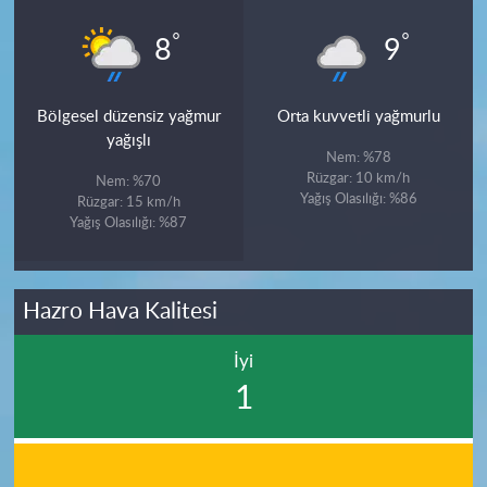
°
°
8
9
Bölgesel düzensiz yağmur
Orta kuvvetli yağmurlu
yağışlı
Nem: %78
Rüzgar: 10 km/h
Nem: %70
Yağış Olasılığı: %86
Rüzgar: 15 km/h
Yağış Olasılığı: %87
Hazro Hava Kalitesi
İyi
1