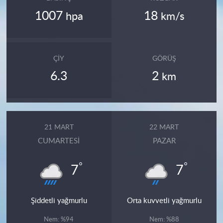
1007
18
hpa
km/s
ÇIY
GÖRÜŞ
6.3
2
km
21 MART
22 MART
CUMARTESI
PAZAR
°
°
7
7
Şiddetli yağmurlu
Orta kuvvetli yağmurlu
Nem: %94
Nem: %88