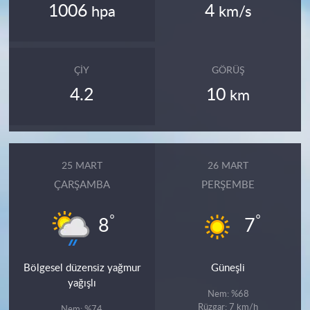
1006
4
hpa
km/s
ÇIY
GÖRÜŞ
4.2
10
km
25 MART
26 MART
ÇARŞAMBA
PERŞEMBE
°
°
8
7
Bölgesel düzensiz yağmur
Güneşli
yağışlı
Nem: %68
Rüzgar: 7 km/h
Nem: %74