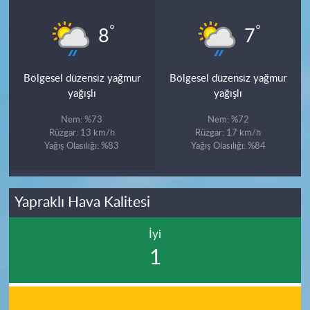
°
°
8
7
Bölgesel düzensiz yağmur
Bölgesel düzensiz yağmur
yağışlı
yağışlı
Nem: %73
Nem: %72
Rüzgar: 13 km/h
Rüzgar: 17 km/h
Yağış Olasılığı: %83
Yağış Olasılığı: %84
Yapraklı Hava Kalitesi
İyi
1