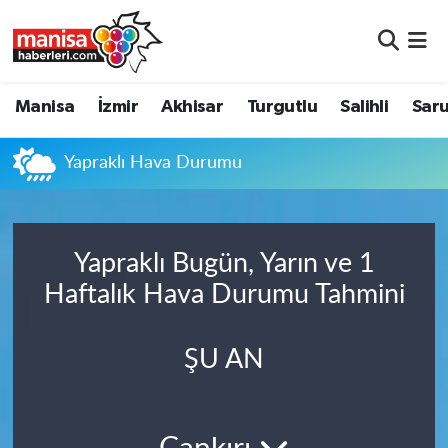
Manisa
Manisa Nöbetçi Eczaneler
Manisa
İzmir
Akhisar
Turgutlu
Salihli
Saru
İzmir
Manisa Hava Durumu
Yapraklı Hava Durumu
Akhisar
Manisa Namaz Vakitleri
Turgutlu
Manisa Trafik Yoğunluk Haritası
Yapraklı Bugün, Yarın ve 1
Salihli
Süper Lig Puan Durumu ve Fikstür
Haftalık Hava Durumu Tahmini
Saruhanlı
Tüm Manşetler
ŞU AN
Soma
Son Dakika Haberleri
Resmi İlanlar
Haber Arşivi