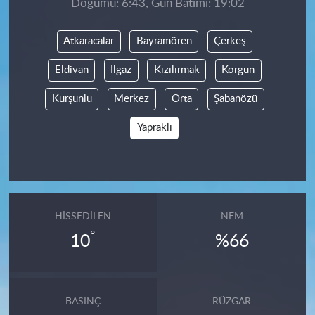
Doğumu: 6:43, Gün Batımı: 19:02
Atkaracalar
Bayramören
Çerkeş
Eldivan
Ilgaz
Kızılırmak
Korgun
Kurşunlu
Merkez
Orta
Şabanözü
Yapraklı
HISSEDILEN
NEM
°
10
%66
BASINÇ
RÜZGAR