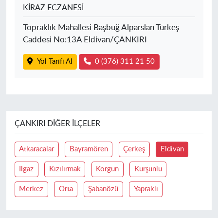
KİRAZ ECZANESİ
Topraklık Mahallesi Başbuğ Alparslan Türkeş
Caddesi No:13A Eldivan/ÇANKIRI
Yol Tarifi Al
0 (376) 311 21 50
ÇANKIRI DIĞER İLÇELER
Atkaracalar
Bayramören
Çerkeş
Eldivan
Ilgaz
Kızılırmak
Korgun
Kurşunlu
Merkez
Orta
Şabanözü
Yapraklı