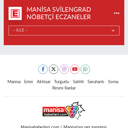
MANISA SVILENGRAD
NÖBETÇI ECZANELER
Manisa
İzmir
Akhisar
Turgutlu
Salihli
Saruhanlı
Soma
Resmi İlanlar
Manisahaberleri.com / Manisa'nın net gazetesi.