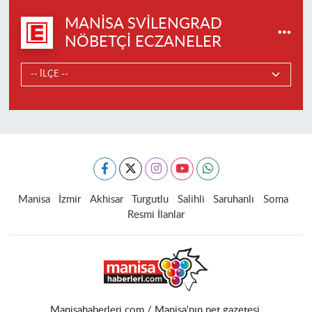
MANISA SVILENGRAD
NÖBETÇI ECZANELER
Manisa
İzmir
Akhisar
Turgutlu
Salihli
Saruhanlı
Soma
Resmi İlanlar
Manisahaberleri.com / Manisa'nın net gazetesi.