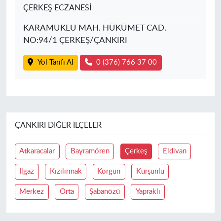
ÇERKEŞ ECZANESİ
KARAMUKLU MAH. HÜKÜMET CAD.
NO:94/1 ÇERKEŞ/ÇANKIRI
Yol Tarifi Al
0 (376) 766 37 00
ÇANKIRI DIĞER İLÇELER
Atkaracalar
Bayramören
Çerkeş
Eldivan
Ilgaz
Kızılırmak
Korgun
Kurşunlu
Merkez
Orta
Şabanözü
Yapraklı