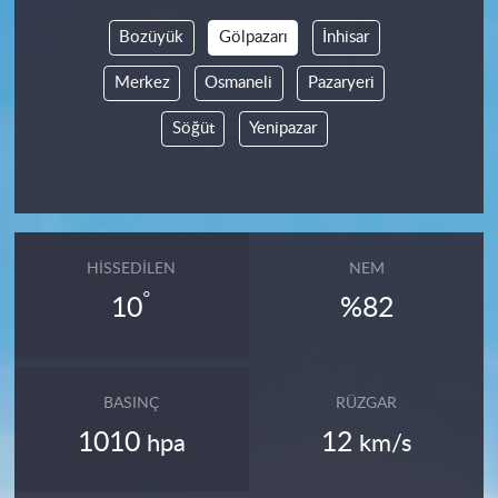
Bozüyük
Gölpazarı
İnhisar
Merkez
Osmaneli
Pazaryeri
Söğüt
Yenipazar
HISSEDILEN
NEM
°
10
%82
BASINÇ
RÜZGAR
1010
12
hpa
km/s