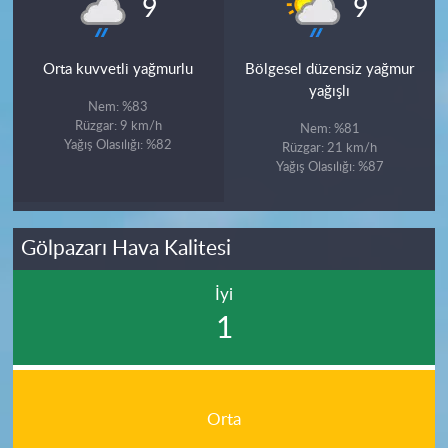
°
°
9
9
Orta kuvvetli yağmurlu
Bölgesel düzensiz yağmur
yağışlı
Nem: %83
Rüzgar: 9 km/h
Nem: %81
Yağış Olasılığı: %82
Rüzgar: 21 km/h
Yağış Olasılığı: %87
Gölpazarı Hava Kalitesi
İyi
1
Orta