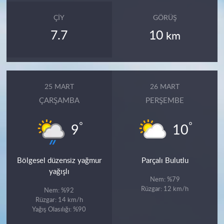
ÇIY
GÖRÜŞ
7.7
10
km
25 MART
26 MART
ÇARŞAMBA
PERŞEMBE
°
°
9
10
Bölgesel düzensiz yağmur
Parçalı Bulutlu
yağışlı
Nem: %79
Rüzgar: 12 km/h
Nem: %92
Rüzgar: 14 km/h
Yağış Olasılığı: %90