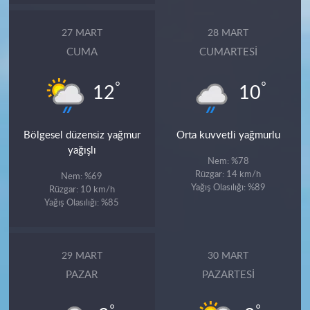
27 MART
28 MART
CUMA
CUMARTESI
°
°
12
10
Bölgesel düzensiz yağmur
Orta kuvvetli yağmurlu
yağışlı
Nem: %78
Rüzgar: 14 km/h
Nem: %69
Yağış Olasılığı: %89
Rüzgar: 10 km/h
Yağış Olasılığı: %85
29 MART
30 MART
PAZAR
PAZARTESI