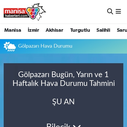
Manisa
Manisa Nöbetçi Eczaneler
Manisa
İzmir
Akhisar
Turgutlu
Salihli
Saru
İzmir
Manisa Hava Durumu
Gölpazarı Hava Durumu
Akhisar
Manisa Namaz Vakitleri
Turgutlu
Manisa Trafik Yoğunluk Haritası
Gölpazarı Bugün, Yarın ve 1
Salihli
Süper Lig Puan Durumu ve Fikstür
Haftalık Hava Durumu Tahmini
Saruhanlı
Tüm Manşetler
ŞU AN
Soma
Son Dakika Haberleri
Resmi İlanlar
Haber Arşivi