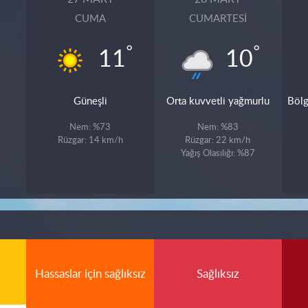
CUMA
CUMARTESI
°
°
11
10
Güneşli
Orta kuvvetli yağmurlu
Bölg
Nem: %73
Nem: %83
Rüzgar: 14 km/h
Rüzgar: 22 km/h
Yağış Olasılığı: %87
Hassaslar için sağlıksız
Sağlıksız