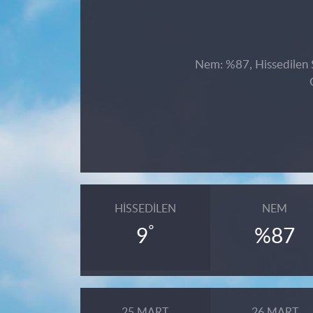
Nem: %87, Hissedilen S
HISSEDILEN
NEM
°
9
%87
25 MART
26 MART