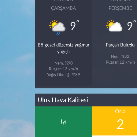
ÇARŞAMBA
PERŞEMBE
°
°
9
9
Bölgesel düzensiz yağmur
Parçalı Bulutlu
yağışlı
Nem: %82
Rüzgar: 12 km/h
Nem: %90
Rüzgar: 13 km/h
Yağış Olasılığı: %89
Ulus Hava Kalitesi
Orta
2
İyi