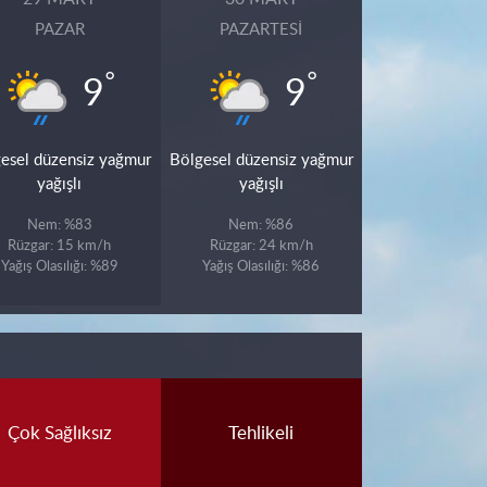
PAZAR
PAZARTESI
°
°
9
9
esel düzensiz yağmur
Bölgesel düzensiz yağmur
yağışlı
yağışlı
Nem: %83
Nem: %86
Rüzgar: 15 km/h
Rüzgar: 24 km/h
Yağış Olasılığı: %89
Yağış Olasılığı: %86
Çok Sağlıksız
Tehlikeli