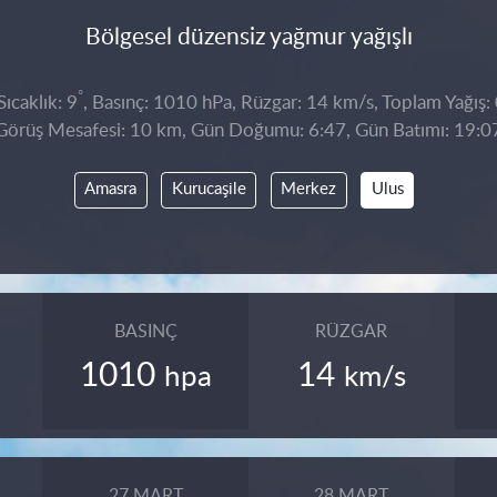
Bölgesel düzensiz yağmur yağışlı
°
ıcaklık: 9
, Basınç: 1010 hPa, Rüzgar: 14 km/s, Toplam Yağış:
Görüş Mesafesi: 10 km, Gün Doğumu: 6:47, Gün Batımı: 19:0
Amasra
Kurucaşile
Merkez
Ulus
BASINÇ
RÜZGAR
1010
14
hpa
km/s
27 MART
28 MART