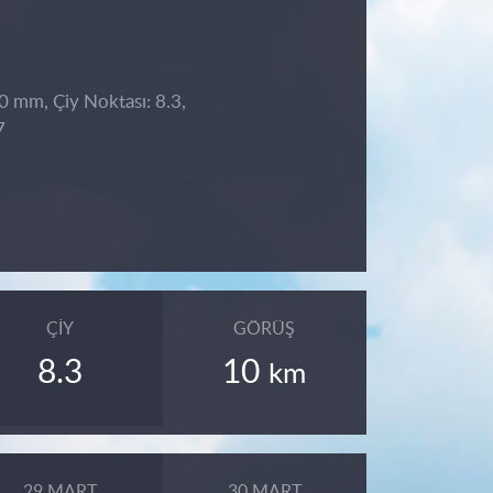
 0 mm, Çiy Noktası: 8.3,
7
ÇIY
GÖRÜŞ
8.3
10
km
29 MART
30 MART