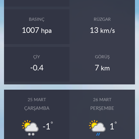
BASINÇ
RÜZGAR
1007
13
hpa
km/s
ÇIY
GÖRÜŞ
-0.4
7
km
25 MART
26 MART
ÇARŞAMBA
PERŞEMBE
°
°
-1
1