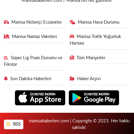
Manisahaberleri.com / Manisa'nın net gazetesi.
Manisa Nöbetçi Eczaneler
Manisa Hava Durumu
Manisa Namaz Vakitleri
Manisa Trafik Yoğunluk
Haritası
Süper Lig Puan Durumu ve
Tüm Manşetler
Fikstür
Son Dakika Haberleri
Haber Arşivi
manisahaberleri.com | Copyright © 2023. Her hakkı
RSS
saklıdır.