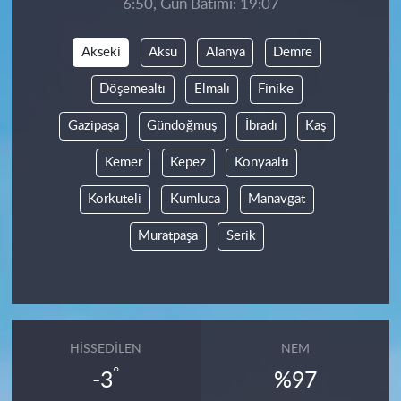
6:50, Gün Batımı: 19:07
Akseki
Aksu
Alanya
Demre
Döşemealtı
Elmalı
Finike
Gazipaşa
Gündoğmuş
İbradı
Kaş
Kemer
Kepez
Konyaaltı
Korkuteli
Kumluca
Manavgat
Muratpaşa
Serik
HISSEDILEN
NEM
°
-3
%97