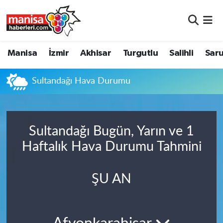
Manisa
Manisa Nöbetçi Eczaneler
Manisa
İzmir
Akhisar
Turgutlu
Salihli
Saru
İzmir
Manisa Hava Durumu
Sultandağı Hava Durumu
Akhisar
Manisa Namaz Vakitleri
Turgutlu
Manisa Trafik Yoğunluk Haritası
Sultandağı Bugün, Yarın ve 1
Salihli
Süper Lig Puan Durumu ve Fikstür
Haftalık Hava Durumu Tahmini
Saruhanlı
Tüm Manşetler
ŞU AN
Soma
Son Dakika Haberleri
Resmi İlanlar
Haber Arşivi