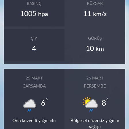
BASINÇ
RÜZGAR
1005
11
hpa
km/s
ÇIY
GÖRÜŞ
4
10
km
25 MART
26 MART
ÇARŞAMBA
PERŞEMBE
°
°
6
8
Orta kuvvetli yağmurlu
Bölgesel düzensiz yağmur
yağışlı