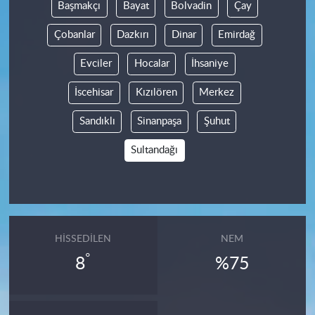
Başmakçı
Bayat
Bolvadin
Çay
Çobanlar
Dazkırı
Dinar
Emirdağ
Evciler
Hocalar
İhsaniye
İscehisar
Kızılören
Merkez
Sandıklı
Sinanpaşa
Şuhut
Sultandağı
HISSEDILEN
NEM
°
8
%75