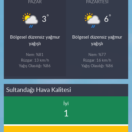
PAZAR
PAZARTESI
°
°
3
6
Bölgesel düzensiz yağmur
Bölgesel düzensiz yağmur
yağışlı
yağışlı
Nem: %81
Nem: %77
Rüzgar: 13 km/h
Rüzgar: 16 km/h
Yağış Olasılığı: %86
Yağış Olasılığı: %86
Sultandağı Hava Kalitesi
İyi
1