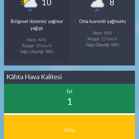
°
°
10
8
Bölgesel düzensiz yağmur
Orta kuvvetli yağmurlu
yağışlı
Nem: %90
Rüzgar: 12 km/h
Nem: %76
Yağış Olasılığı: %85
Rüzgar: 10 km/h
Yağış Olasılığı: %85
Kâhta Hava Kalitesi
İyi
1
Orta