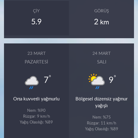
ÇIY
GÖRÜŞ
5.9
2
km
23 MART
24 MART
PAZARTESI
SALI
°
°
7
9
Orta kuvvetli yağmurlu
Bölgesel düzensiz yağmur
yağışlı
Nem: %90
Rüzgar: 9 km/h
Nem: %75
Yağış Olasılığı: %89
Rüzgar: 11 km/h
Yağış Olasılığı: %89