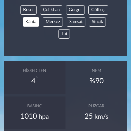
Besni
Çelikhan
Gerger
Gölbaşı
Kâhta
Merkez
Samsat
Sincik
Tut
HISSEDILEN
NEM
°
4
%90
BASINÇ
RÜZGAR
1010
25
hpa
km/s