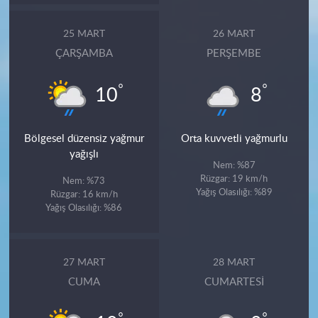
25 MART
26 MART
ÇARŞAMBA
PERŞEMBE
°
°
10
8
Bölgesel düzensiz yağmur
Orta kuvvetli yağmurlu
yağışlı
Nem: %87
Rüzgar: 19 km/h
Nem: %73
Yağış Olasılığı: %89
Rüzgar: 16 km/h
Yağış Olasılığı: %86
27 MART
28 MART
CUMA
CUMARTESI