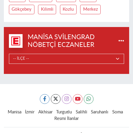
Gökçebey
Kilimli
Kozlu
Merkez
MANISA SVILENGRAD
NÖBETÇI ECZANELER
Manisa
İzmir
Akhisar
Turgutlu
Salihli
Saruhanlı
Soma
Resmi İlanlar