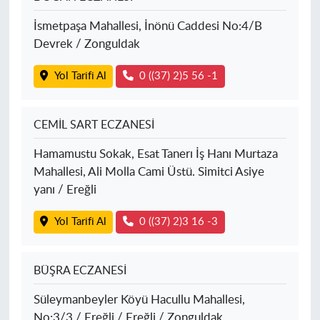
İsmetpaşa Mahallesi, İnönü Caddesi No:4/B
Devrek / Zonguldak
Yol Tarifi Al
0 ((37) 2)5 56 -1
CEMİL SART ECZANESİ
Hamamustu Sokak, Esat Tanerı İş Hanı Murtaza
Mahallesi, Ali Molla Cami Üstü. Simitci Asiye
yanı / Ereğli
Yol Tarifi Al
0 ((37) 2)3 16 -3
BÜŞRA ECZANESİ
Süleymanbeyler Köyü Hacullu Mahallesi,
No:3/3 / Ereğli / Ereğli / Zonguldak