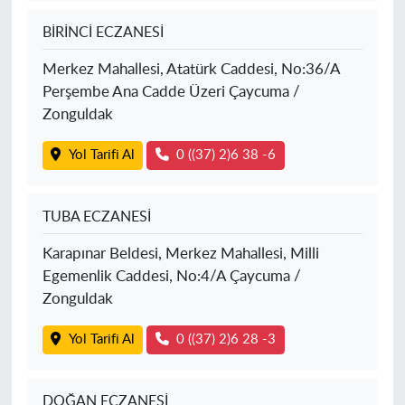
BİRİNCİ ECZANESİ
Merkez Mahallesi, Atatürk Caddesi, No:36/A
Perşembe Ana Cadde Üzeri Çaycuma /
Zonguldak
Yol Tarifi Al
0 ((37) 2)6 38 -6
TUBA ECZANESİ
Karapınar Beldesi, Merkez Mahallesi, Milli
Egemenlik Caddesi, No:4/A Çaycuma /
Zonguldak
Yol Tarifi Al
0 ((37) 2)6 28 -3
DOĞAN ECZANESİ