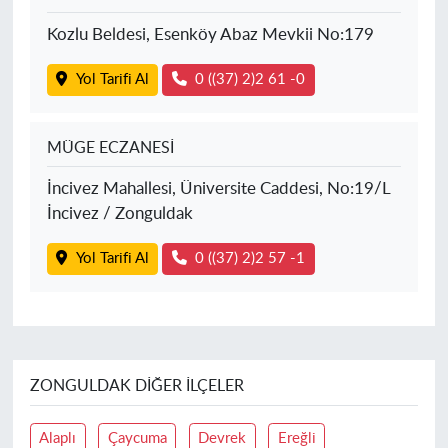
Kozlu Beldesi, Esenköy Abaz Mevkii No:179
Yol Tarifi Al
0 ((37) 2)2 61 -0
MÜGE ECZANESİ
İncivez Mahallesi, Üniversite Caddesi, No:19/L
İncivez / Zonguldak
Yol Tarifi Al
0 ((37) 2)2 57 -1
ZONGULDAK DIĞER İLÇELER
Alaplı
Çaycuma
Devrek
Ereğli