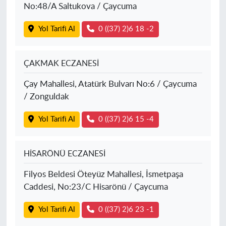
No:48/A Saltukova / Çaycuma
Yol Tarifi Al
0 ((37) 2)6 18 -2
ÇAKMAK ECZANESİ
Çay Mahallesi, Atatürk Bulvarı No:6 / Çaycuma
/ Zonguldak
Yol Tarifi Al
0 ((37) 2)6 15 -4
HİSARÖNÜ ECZANESİ
Filyos Beldesi Öteyüz Mahallesi, İsmetpaşa
Caddesi, No:23/C Hisarönü / Çaycuma
Yol Tarifi Al
0 ((37) 2)6 23 -1