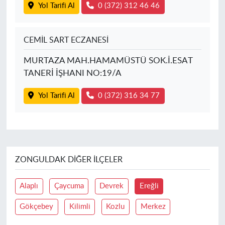
Yol Tarifi Al
0 (372) 312 46 46
CEMİL SART ECZANESİ
MURTAZA MAH.HAMAMÜSTÜ SOK.İ.ESAT
TANERİ İŞHANI NO:19/A
Yol Tarifi Al
0 (372) 316 34 77
ZONGULDAK DIĞER İLÇELER
Alaplı
Çaycuma
Devrek
Ereğli
Gökçebey
Kilimli
Kozlu
Merkez