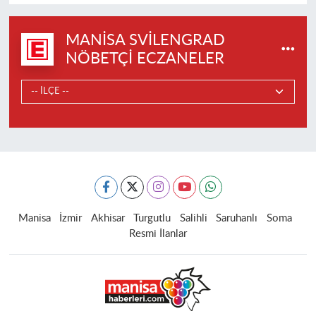
MANISA SVILENGRAD
NÖBETÇI ECZANELER
Manisa
İzmir
Akhisar
Turgutlu
Salihli
Saruhanlı
Soma
Resmi İlanlar