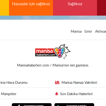
Hassaslar için sağlıksız
Sağlıksız
Manisa
İzmir
Akhisa
Manisahaberleri.com / Manisa'nın net gazetesi.
nisa Hava Durumu
Manisa Namaz Vakitleri
 Manşetler
Son Dakika Haberleri