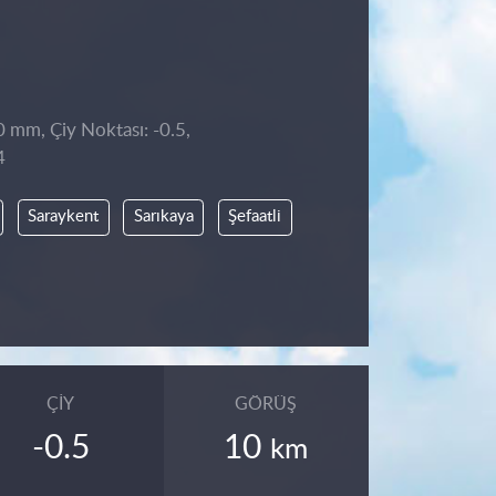
0 mm, Çiy Noktası: -0.5,
4
Saraykent
Sarıkaya
Şefaatli
ÇIY
GÖRÜŞ
-0.5
10
km