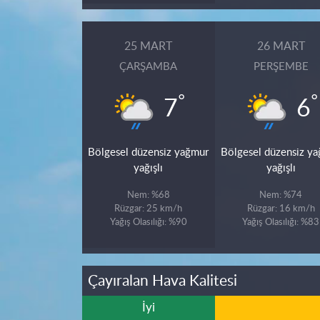
25 MART
26 MART
ÇARŞAMBA
PERŞEMBE
°
°
7
6
Bölgesel düzensiz yağmur
Bölgesel düzensiz y
yağışlı
yağışlı
Nem: %68
Nem: %74
Rüzgar: 25 km/h
Rüzgar: 16 km/h
Yağış Olasılığı: %90
Yağış Olasılığı: %83
Çayıralan Hava Kalitesi
İyi