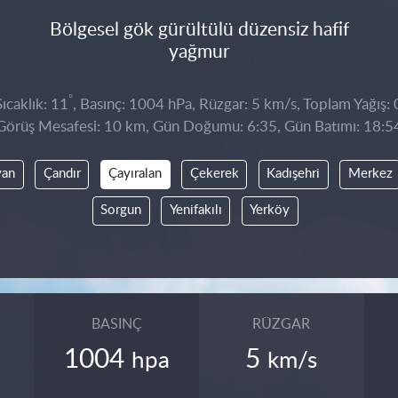
Bölgesel gök gürültülü düzensiz hafif
yağmur
°
ıcaklık: 11
, Basınç: 1004 hPa, Rüzgar: 5 km/s, Toplam Yağış: 
Görüş Mesafesi: 10 km, Gün Doğumu: 6:35, Gün Batımı: 18:5
yan
Çandır
Çayıralan
Çekerek
Kadışehri
Merkez
Sorgun
Yenifakılı
Yerköy
BASINÇ
RÜZGAR
1004
5
hpa
km/s