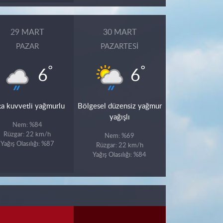
29 MART
30 MART
PAZAR
PAZARTESI
°
°
6
6
ta kuvvetli yağmurlu
Bölgesel düzensiz yağmur
yağışlı
Nem: %84
Rüzgar: 22 km/h
Nem: %69
Yağış Olasılığı: %87
Rüzgar: 22 km/h
Yağış Olasılığı: %84