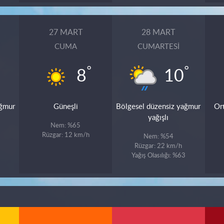
27 MART
28 MART
CUMA
CUMARTESI
°
°
8
10
ağmur
Güneşli
Bölgesel düzensiz yağmur
Or
yağışlı
Nem: %65
Rüzgar: 12 km/h
Nem: %54
Rüzgar: 22 km/h
Yağış Olasılığı: %63