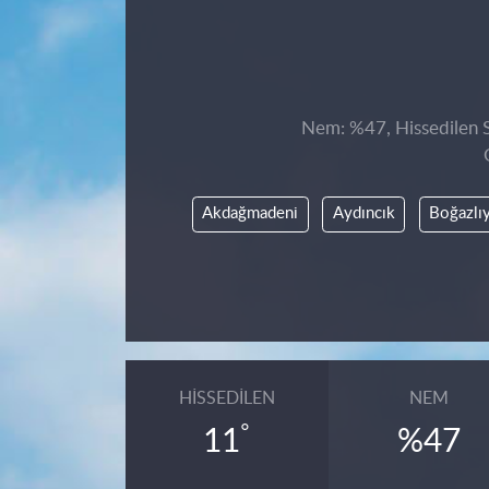
Nem: %47, Hissedilen S
Akdağmadeni
Aydıncık
Boğazlı
HISSEDILEN
NEM
°
11
%47