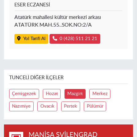
ESER ECZANESİ
Atatürk mahallesi kültür merkezi arkası
ATATÜRK MAH.55..SOK.NO:2/A
Yol Tarifi Al
0 (428) 511 21 21
TUNCELI DIĞER İLÇELER
Çemişgezek
Hozat
Mazgirt
Merkez
Nazımiye
Ovacık
Pertek
Pülümür
MANISA SVILENGRAD