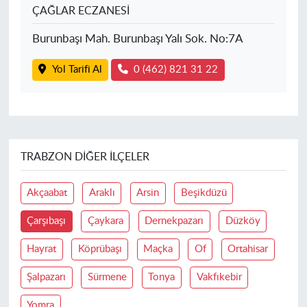
ÇAĞLAR ECZANESİ
Burunbaşı Mah. Burunbaşı Yalı Sok. No:7A
Yol Tarifi Al
0 (462) 821 31 22
TRABZON DIĞER İLÇELER
Akçaabat
Araklı
Arsin
Beşikdüzü
Çarşıbaşı
Çaykara
Dernekpazarı
Düzköy
Hayrat
Köprübaşı
Maçka
Of
Ortahisar
Şalpazarı
Sürmene
Tonya
Vakfıkebir
Yomra