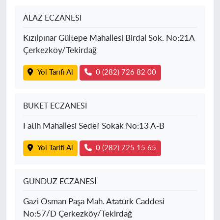
ALAZ ECZANESİ
Kızılpınar Gültepe Mahallesi Birdal Sok. No:21A
Çerkezköy/Tekirdağ
Yol Tarifi Al
0 (282) 726 82 00
BUKET ECZANESİ
Fatih Mahallesi Sedef Sokak No:13 A-B
Yol Tarifi Al
0 (282) 725 15 65
GÜNDÜZ ECZANESİ
Gazi Osman Paşa Mah. Atatürk Caddesi
No:57/D Çerkezköy/Tekirdağ