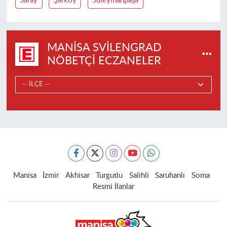
Saray
Şarköy
Süleymanpaşa
MANISA SVILENGRAD
NÖBETÇI ECZANELER
Manisa
İzmir
Akhisar
Turgutlu
Salihli
Saruhanlı
Soma
Resmi İlanlar