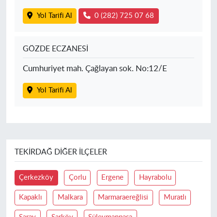
Yol Tarifi Al
0 (282) 725 07 68
GÖZDE ECZANESİ
Cumhuriyet mah. Çağlayan sok. No:12/E
Yol Tarifi Al
TEKIRDAĞ DIĞER İLÇELER
Çerkezköy
Çorlu
Ergene
Hayrabolu
Kapaklı
Malkara
Marmaraereğlisi
Muratlı