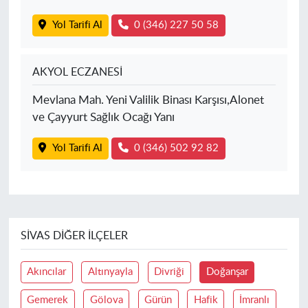
Yol Tarifi Al
0 (346) 227 50 58
AKYOL ECZANESİ
Mevlana Mah. Yeni Valilik Binası Karşısı,Alonet
ve Çayyurt Sağlık Ocağı Yanı
Yol Tarifi Al
0 (346) 502 92 82
SIVAS DIĞER İLÇELER
Akıncılar
Altınyayla
Divriği
Doğanşar
Gemerek
Gölova
Gürün
Hafik
İmranlı