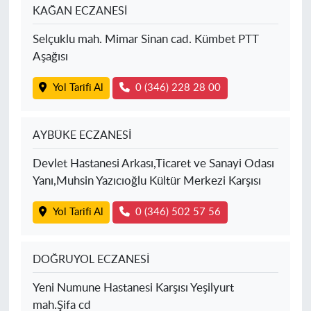
KAĞAN ECZANESİ
Selçuklu mah. Mimar Sinan cad. Kümbet PTT
Aşağısı
Yol Tarifi Al
0 (346) 228 28 00
AYBÜKE ECZANESİ
Devlet Hastanesi Arkası,Ticaret ve Sanayi Odası
Yanı,Muhsin Yazıcıoğlu Kültür Merkezi Karşısı
Yol Tarifi Al
0 (346) 502 57 56
DOĞRUYOL ECZANESİ
Yeni Numune Hastanesi Karşısı Yeşilyurt
mah.Şifa cd