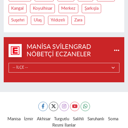
Kangal
Koyulhisar
Merkez
Şarkışla
Suşehri
Ulaş
Yıldızeli
Zara
MANISA SVILENGRAD
NÖBETÇI ECZANELER
Manisa
İzmir
Akhisar
Turgutlu
Salihli
Saruhanlı
Soma
Resmi İlanlar